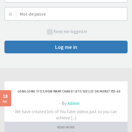
d’utilisateur :
Mot
de
passe :
Keep me logged in
Log me in
LONG LONG TITLE HOW MANY CHARS? LETS SEE 123 OK MORE? YES 60
18
Apr
- By
Admin
We have created lots of YouTube videos just so you can
achieve [...]
READ MORE