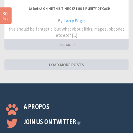
LASAGNA ON ME THIS TIME OK? I GOT PLENTY OF CASH
30
Dec
- By
Larry Page
this should be fantastic. but what about links,images, bbcodes
etc etc? [...]
READ MORE
LOAD MORE POSTS
A PROPOS
JOIN US ON TWITTER
@