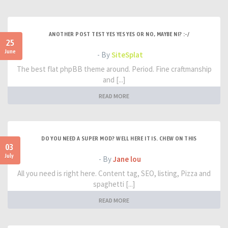
ANOTHER POST TEST YES YES YES OR NO, MAYBE NI? :-/
25
June
- By
SiteSplat
The best flat phpBB theme around. Period. Fine craftmanship
and [...]
READ MORE
DO YOU NEED A SUPER MOD? WELL HERE IT IS. CHEW ON THIS
03
July
- By
Jane lou
All you need is right here. Content tag, SEO, listing, Pizza and
spaghetti [...]
READ MORE