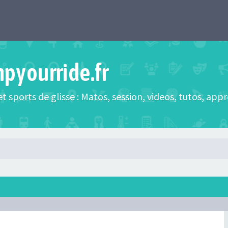
mpyourride.fr
t sports de glisse : Matos, session, videos, tutos, app