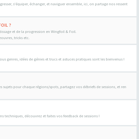
gresser, s'équiper, échanger, et naviguer ensemble, ici, on partage nos ressent
OIL ?
tissage et de la progression en Wingfoil & Foil.
uvres, tricks etc.
us genres, idées de génies et trucs et astuces pratiques sont les bienvenus !
es sujets pour chaque régions/spots, partagez vos débriefs de sessions, et ren
ns techniques, découvrez et faites vos feedback de sessions !