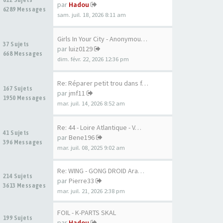
par
Hadou
6289 Messages
sam. juil. 18, 2026 8:11 am
Girls In Your City - Anonymou…
37 Sujets
par
luiz0129
668 Messages
dim. févr. 22, 2026 12:36 pm
Re: Réparer petit trou dans f…
167 Sujets
par
jmf11
1950 Messages
mar. juil. 14, 2026 8:52 am
Re: 44 - Loire Atlantique - V…
41 Sujets
par
Bene196
396 Messages
mar. juil. 08, 2025 9:02 am
Re: WING - GONG DROID Aramid …
214 Sujets
par
Pierre33
3613 Messages
mar. juil. 21, 2026 2:38 pm
FOIL - K-PARTS SKAL
199 Sujets
par
Hadou