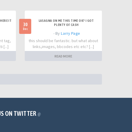
HERE IT
LASAGNA ON ME THIS TIME OK? I GOT
30
PLENTY OF CASH
Dec
- By
Larry Page
nt tag,
this should be fantastic. but what about
 [...]
links,images, bbcodes etc etc? [...]
READ MORE
US ON TWITTER
@