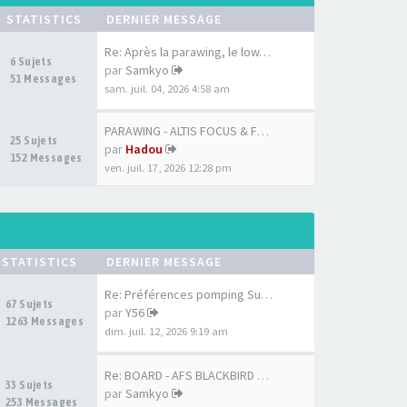
STATISTICS
DERNIER MESSAGE
Re: Après la parawing, le low…
6 Sujets
par
Samkyo
51 Messages
sam. juil. 04, 2026 4:58 am
PARAWING - ALTIS FOCUS & FOCU…
25 Sujets
par
Hadou
152 Messages
ven. juil. 17, 2026 12:28 pm
STATISTICS
DERNIER MESSAGE
Re: Préférences pomping Surf …
67 Sujets
par
Y56
1263 Messages
dim. juil. 12, 2026 9:19 am
Re: BOARD - AFS BLACKBIRD 7'6…
33 Sujets
par
Samkyo
253 Messages