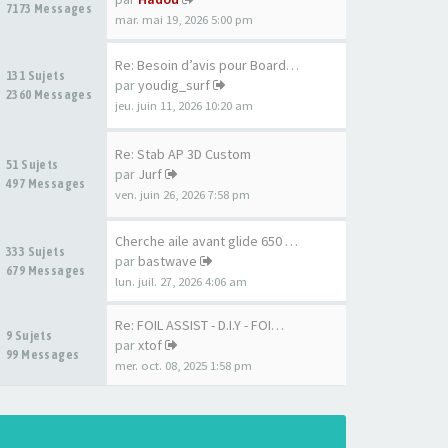
7173 Messages
mar. mai 19, 2026 5:00 pm
Re: Besoin d’avis pour Board …
131 Sujets
par
youdig_surf
2360 Messages
jeu. juin 11, 2026 10:20 am
Re: Stab AP 3D Custom
51 Sujets
par
Jurf
497 Messages
ven. juin 26, 2026 7:58 pm
Cherche aile avant glide 650 …
333 Sujets
par
bastwave
679 Messages
lun. juil. 27, 2026 4:06 am
Re: FOIL ASSIST - D.I.Y - FOI…
9 Sujets
par
xtof
99 Messages
mer. oct. 08, 2025 1:58 pm