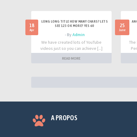
LONG LONG TITLE HOW MANY CHARS? LETS
AN
18
25
SEE 123 OK MORE? YES 60
Apr
June
- By
Admin
We have created lots of YouTube
The 
videos just so you can achieve [...]
Per
READ MORE
A PROPOS