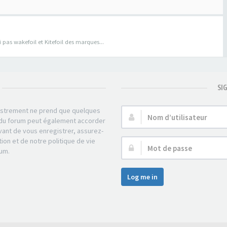
pas wakefoil et Kitefoil des marques...
SI
gistrement ne prend que quelques
Nom
r du forum peut également accorder
d’utilisateur :
ant de vous enregistrer, assurez-
tion et de notre politique de vie
Mot
rum.
de
passe :
Log me in