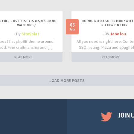
OTHER POST TEST YES YES YES OR NO,
DO YOU NEED A SUPER MOD? WELL 
03
MAYBE NI? :-/
IS. CHEW ON THIS
July
- By
SiteSplat
- By
Jane lou
best flat phpBB theme around.
All you need is right here. Conte
iod. Fine craftmanship and [...]
SEO, listing, Pizza and spaghetti
READ MORE
READ MORE
LOAD MORE POSTS
JOIN 