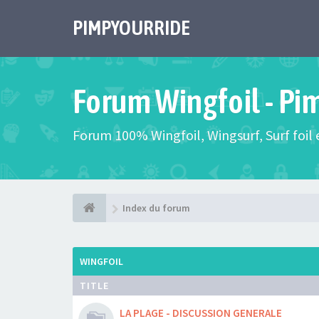
PIMPYOURRIDE
Forum Wingfoil - Pi
Forum 100% Wingfoil, Wingsurf, Surf foil e
Index du forum
WINGFOIL
TITLE
LA PLAGE - DISCUSSION GENERALE