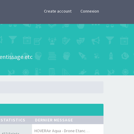
×
Create account
Connexion
rentissage etc
STATISTICS
DERNIER MESSAGE
HOVERAir Aqua - Drone Etanche…
612 Sujets