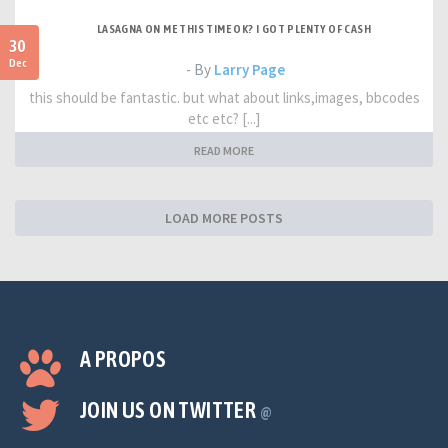
LASAGNA ON ME THIS TIME OK? I GOT PLENTY OF CASH
30
Dec
- By
Larry Page
this should be fantastic. but what about links,images, bbcodes
etc etc? [...]
READ MORE
LOAD MORE POSTS
A PROPOS
JOIN US ON TWITTER
@