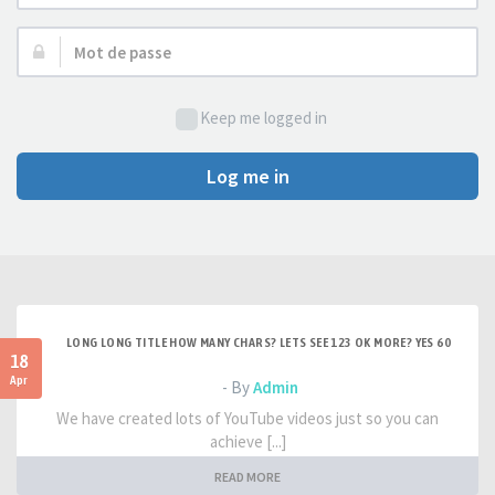
d’utilisateur :
Mot
de
passe :
Keep me logged in
Log me in
LONG LONG TITLE HOW MANY CHARS? LETS SEE 123 OK MORE? YES 60
18
Apr
- By
Admin
We have created lots of YouTube videos just so you can
achieve [...]
READ MORE