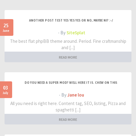
ANOTHER POST TEST YES YES YES OR NO, MAYBE NI? :-/
25
June
- By
SiteSplat
The best flat phpBB theme around. Period. Fine craftmanship
and [...]
READ MORE
DO YOU NEED A SUPER MOD? WELL HERE IT IS. CHEW ON THIS
03
July
- By
Jane lou
All you need is right here. Content tag, SEO, listing, Pizza and
spaghetti [...]
READ MORE