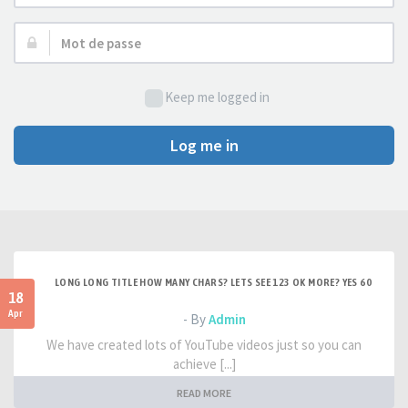
d’utilisateur :
Mot
de
passe :
Keep me logged in
Log me in
LONG LONG TITLE HOW MANY CHARS? LETS SEE 123 OK MORE? YES 60
18
Apr
- By
Admin
We have created lots of YouTube videos just so you can
achieve [...]
READ MORE