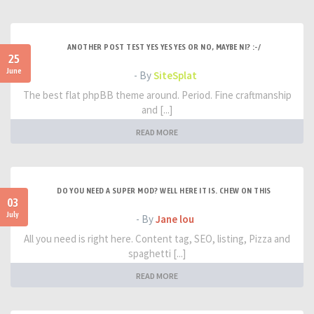
ANOTHER POST TEST YES YES YES OR NO, MAYBE NI? :-/
25
June
- By
SiteSplat
The best flat phpBB theme around. Period. Fine craftmanship
and [...]
READ MORE
DO YOU NEED A SUPER MOD? WELL HERE IT IS. CHEW ON THIS
03
July
- By
Jane lou
All you need is right here. Content tag, SEO, listing, Pizza and
spaghetti [...]
READ MORE