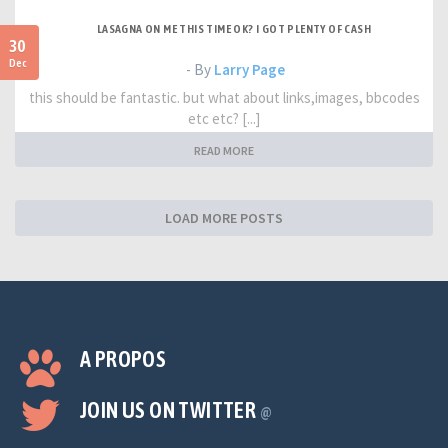
LASAGNA ON ME THIS TIME OK? I GOT PLENTY OF CASH
30
Dec
- By
Larry Page
this should be fantastic. but what about links,images, bbcodes
etc etc? [...]
READ MORE
LOAD MORE POSTS
A PROPOS
JOIN US ON TWITTER
@