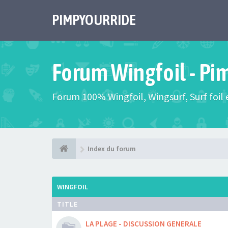
PIMPYOURRIDE
Forum Wingfoil - Pi
Forum 100% Wingfoil, Wingsurf, Surf foil e
Index du forum
WINGFOIL
TITLE
LA PLAGE - DISCUSSION GENERALE