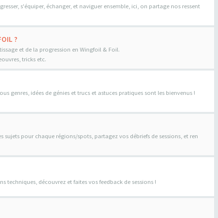
gresser, s'équiper, échanger, et naviguer ensemble, ici, on partage nos ressent
OIL ?
tissage et de la progression en Wingfoil & Foil.
uvres, tricks etc.
us genres, idées de génies et trucs et astuces pratiques sont les bienvenus !
es sujets pour chaque régions/spots, partagez vos débriefs de sessions, et ren
ns techniques, découvrez et faites vos feedback de sessions !