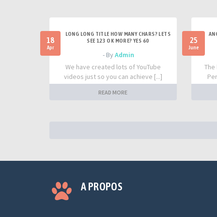
LONG LONG TITLE HOW MANY CHARS? LETS
AN
18
25
SEE 123 OK MORE? YES 60
Apr
June
- By
Admin
We have created lots of YouTube
The 
videos just so you can achieve [...]
Per
READ MORE
A PROPOS