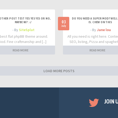
OTHER POST TEST YES YES YES OR NO,
DO YOU NEED A SUPER MOD? WELL 
03
MAYBE NI? :-/
IS. CHEW ON THIS
July
- By
SiteSplat
- By
Jane lou
best flat phpBB theme around.
All you need is right here. Conte
iod. Fine craftmanship and [...]
SEO, listing, Pizza and spaghetti
READ MORE
READ MORE
LOAD MORE POSTS
JOIN 