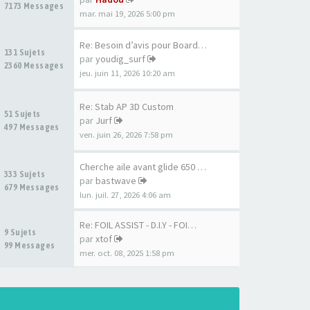
7173 Messages
mar. mai 19, 2026 5:00 pm
Re: Besoin d’avis pour Board …
131 Sujets
par
youdig_surf
2360 Messages
jeu. juin 11, 2026 10:20 am
Re: Stab AP 3D Custom
51 Sujets
par
Jurf
497 Messages
ven. juin 26, 2026 7:58 pm
Cherche aile avant glide 650 …
333 Sujets
par
bastwave
679 Messages
lun. juil. 27, 2026 4:06 am
Re: FOIL ASSIST - D.I.Y - FOI…
9 Sujets
par
xtof
99 Messages
mer. oct. 08, 2025 1:58 pm