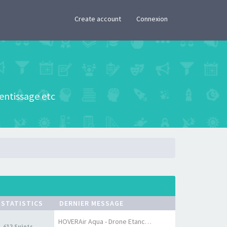
×
Create account
Connexion
rentissage etc
STATISTICS
DERNIER MESSAGE
HOVERAir Aqua - Drone Etanche…
612 Sujets