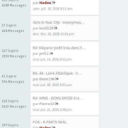
par
Hadou
6289 Messages
sam. juil. 18, 2026 8:11 am
Girls In Your City - Anonymou…
37 Sujets
par
luiz0129
668 Messages
dim. févr. 22, 2026 12:36 pm
Re: Réparer petit trou dans f…
167 Sujets
par
jmf11
1950 Messages
mar. juil. 14, 2026 8:52 am
Re: 44 - Loire Atlantique - V…
41 Sujets
par
Bene196
396 Messages
mar. juil. 08, 2025 9:02 am
Re: WING - GONG DROID Aramid …
214 Sujets
par
Pierre33
3613 Messages
mar. juil. 21, 2026 2:38 pm
FOIL - K-PARTS SKAL
199 Sujets
par
Hadou