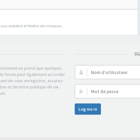
pas wakefoil et Kitefoil des marques...
SI
gistrement ne prend que quelques
Nom
r du forum peut également accorder
d’utilisateur :
ant de vous enregistrer, assurez-
tion et de notre politique de vie
Mot
rum.
de
passe :
Log me in