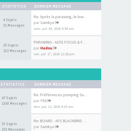
STATISTICS
DERNIER MESSAGE
Re: Après la parawing, le low…
6 Sujets
par
Samkyo
51 Messages
sam. juil. 04, 2026 4:58 am
PARAWING - ALTIS FOCUS & FOCU…
25 Sujets
par
Hadou
152 Messages
ven. juil. 17, 2026 12:28 pm
STATISTICS
DERNIER MESSAGE
Re: Préférences pomping Surf …
67 Sujets
par
Y56
1263 Messages
dim. juil. 12, 2026 9:19 am
Re: BOARD - AFS BLACKBIRD 7'6…
33 Sujets
par
Samkyo
253 Messages