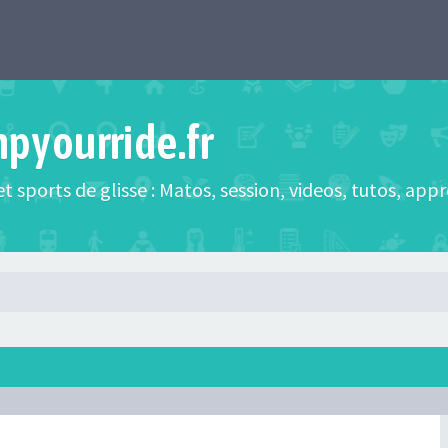
mpyourride.fr
t sports de glisse : Matos, session, videos, tutos, app