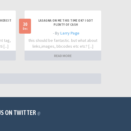
HERE IT
LASAGNA ON ME THIS TIME OK? I GOT
30
PLENTY OF CASH
Dec
- By
Larry Page
nt tag,
this should be fantastic. but what about
 [...]
links,images, bbcodes etc etc? [...]
READ MORE
US ON TWITTER
@