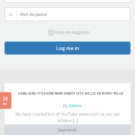
d’utilisateur :
Mot
de
passe :
Keep me logged in
Log me in
LONG LONG TITLE HOW MANY CHARS? LETS SEE 123 OK MORE? YES 60
18
Apr
- By
Admin
We have created lots of YouTube videos just so you can
achieve [...]
READ MORE