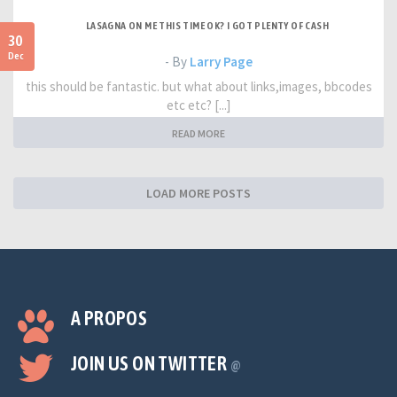
LASAGNA ON ME THIS TIME OK? I GOT PLENTY OF CASH
30
Dec
- By
Larry Page
this should be fantastic. but what about links,images, bbcodes
etc etc? [...]
READ MORE
LOAD MORE POSTS
A PROPOS
JOIN US ON TWITTER
@