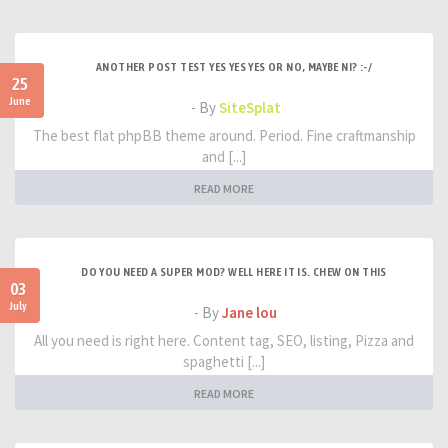
ANOTHER POST TEST YES YES YES OR NO, MAYBE NI? :-/
25
June
- By
SiteSplat
The best flat phpBB theme around. Period. Fine craftmanship
and [...]
READ MORE
DO YOU NEED A SUPER MOD? WELL HERE IT IS. CHEW ON THIS
03
July
- By
Jane lou
All you need is right here. Content tag, SEO, listing, Pizza and
spaghetti [...]
READ MORE