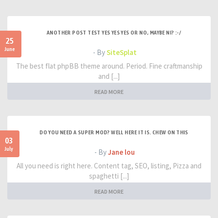
ANOTHER POST TEST YES YES YES OR NO, MAYBE NI? :-/
25
June
- By
SiteSplat
The best flat phpBB theme around. Period. Fine craftmanship
and [...]
READ MORE
DO YOU NEED A SUPER MOD? WELL HERE IT IS. CHEW ON THIS
03
July
- By
Jane lou
All you need is right here. Content tag, SEO, listing, Pizza and
spaghetti [...]
READ MORE