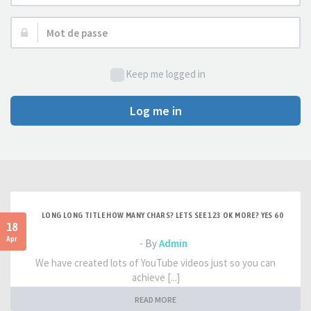
d’utilisateur :
Mot
de
passe :
Keep me logged in
Log me in
LONG LONG TITLE HOW MANY CHARS? LETS SEE 123 OK MORE? YES 60
18
Apr
- By
Admin
We have created lots of YouTube videos just so you can
achieve [...]
READ MORE