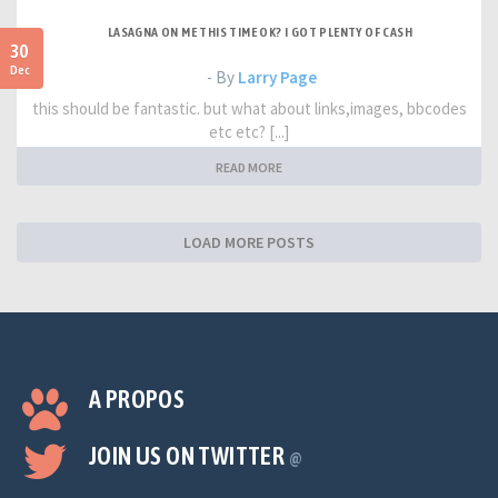
LASAGNA ON ME THIS TIME OK? I GOT PLENTY OF CASH
30
Dec
- By
Larry Page
this should be fantastic. but what about links,images, bbcodes
etc etc? [...]
READ MORE
LOAD MORE POSTS
A PROPOS
JOIN US ON TWITTER
@