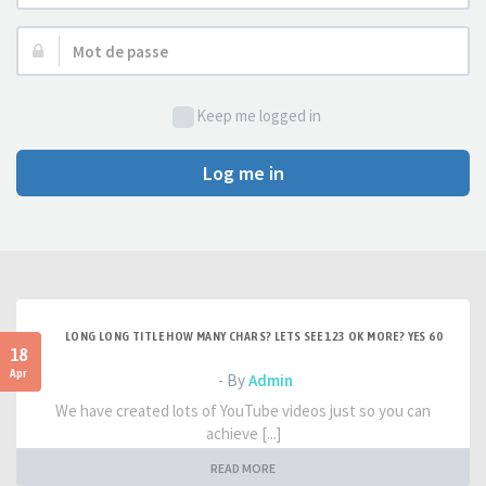
d’utilisateur :
Mot
de
passe :
Keep me logged in
Log me in
LONG LONG TITLE HOW MANY CHARS? LETS SEE 123 OK MORE? YES 60
18
Apr
- By
Admin
We have created lots of YouTube videos just so you can
achieve [...]
READ MORE