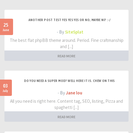
ANOTHER POST TEST YES YES YES OR NO, MAYBE NI? :-/
25
June
- By
SiteSplat
The best flat phpBB theme around. Period. Fine craftmanship
and [...]
READ MORE
DO YOU NEED A SUPER MOD? WELL HERE IT IS. CHEW ON THIS
03
July
- By
Jane lou
All you need is right here. Content tag, SEO, listing, Pizza and
spaghetti [...]
READ MORE