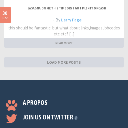
LASAGNA ON ME THIS TIME OK? I GOT PLENTY OF CASH
30
Dec
- By
Larry Page
this should be fantastic. but what about links,images, bbcodes
etc etc? [...]
READ MORE
LOAD MORE POSTS
A PROPOS
JOIN US ON TWITTER
@