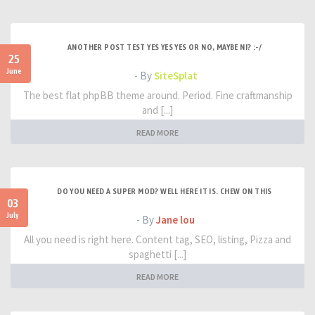
ANOTHER POST TEST YES YES YES OR NO, MAYBE NI? :-/
25
June
- By
SiteSplat
The best flat phpBB theme around. Period. Fine craftmanship
and [...]
READ MORE
DO YOU NEED A SUPER MOD? WELL HERE IT IS. CHEW ON THIS
03
July
- By
Jane lou
All you need is right here. Content tag, SEO, listing, Pizza and
spaghetti [...]
READ MORE