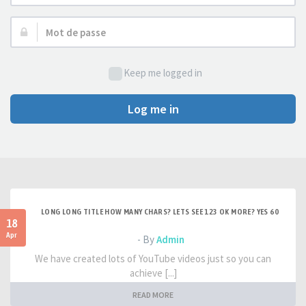
d’utilisateur :
Mot
de
passe :
Keep me logged in
Log me in
LONG LONG TITLE HOW MANY CHARS? LETS SEE 123 OK MORE? YES 60
18
Apr
- By
Admin
We have created lots of YouTube videos just so you can
achieve [...]
READ MORE