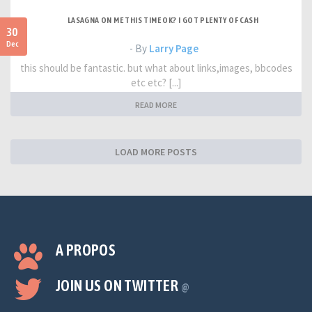
LASAGNA ON ME THIS TIME OK? I GOT PLENTY OF CASH
30
Dec
- By
Larry Page
this should be fantastic. but what about links,images, bbcodes
etc etc? [...]
READ MORE
LOAD MORE POSTS
A PROPOS
JOIN US ON TWITTER
@