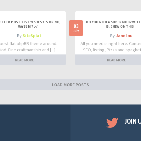
OTHER POST TEST YES YES YES OR NO,
DO YOU NEED A SUPER MOD? WELL 
03
MAYBE NI? :-/
IS. CHEW ON THIS
July
- By
SiteSplat
- By
Jane lou
best flat phpBB theme around.
All you need is right here. Conte
iod. Fine craftmanship and [...]
SEO, listing, Pizza and spaghetti
READ MORE
READ MORE
LOAD MORE POSTS
JOIN 