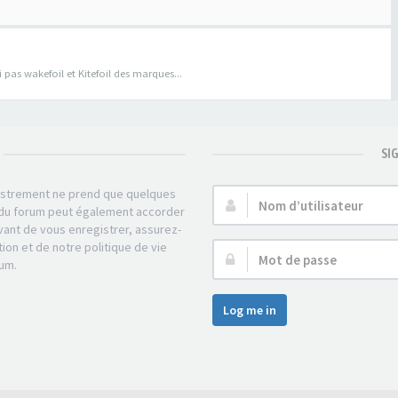
pas wakefoil et Kitefoil des marques...
SI
gistrement ne prend que quelques
Nom
r du forum peut également accorder
d’utilisateur :
ant de vous enregistrer, assurez-
tion et de notre politique de vie
Mot
rum.
de
passe :
Log me in