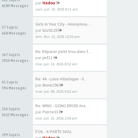
par
Hadou
6289 Messages
sam. juil. 18, 2026 8:11 am
Girls In Your City - Anonymou…
37 Sujets
par
luiz0129
668 Messages
dim. févr. 22, 2026 12:36 pm
Re: Réparer petit trou dans f…
167 Sujets
par
jmf11
1950 Messages
mar. juil. 14, 2026 8:52 am
Re: 44 - Loire Atlantique - V…
41 Sujets
par
Bene196
396 Messages
mar. juil. 08, 2025 9:02 am
Re: WING - GONG DROID Aramid …
214 Sujets
par
Pierre33
3613 Messages
mar. juil. 21, 2026 2:38 pm
FOIL - K-PARTS SKAL
199 Sujets
par
Hadou