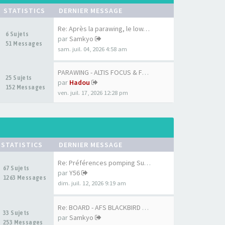
STATISTICS
DERNIER MESSAGE
Re: Après la parawing, le low…
6 Sujets
par
Samkyo
51 Messages
sam. juil. 04, 2026 4:58 am
PARAWING - ALTIS FOCUS & FOCU…
25 Sujets
par
Hadou
152 Messages
ven. juil. 17, 2026 12:28 pm
STATISTICS
DERNIER MESSAGE
Re: Préférences pomping Surf …
67 Sujets
par
Y56
1263 Messages
dim. juil. 12, 2026 9:19 am
Re: BOARD - AFS BLACKBIRD 7'6…
33 Sujets
par
Samkyo
253 Messages