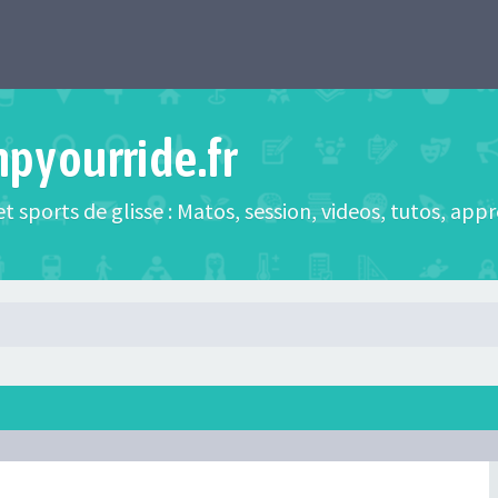
mpyourride.fr
t sports de glisse : Matos, session, videos, tutos, app