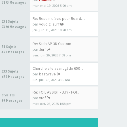
7173 Messages
mar. mai 19, 2026 5:00 pm
Re: Besoin d’avis pour Board …
131 Sujets
par
youdig_surf
2360 Messages
jeu. juin 11, 2026 10:20 am
Re: Stab AP 3D Custom
51 Sujets
par
Jurf
497 Messages
ven. juin 26, 2026 7:58 pm
Cherche aile avant glide 650 …
333 Sujets
par
bastwave
679 Messages
lun. juil. 27, 2026 4:06 am
Re: FOIL ASSIST - D.I.Y - FOI…
9 Sujets
par
xtof
99 Messages
mer. oct. 08, 2025 1:58 pm