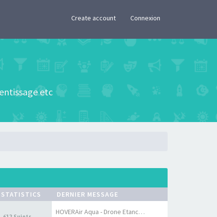
×
Create account
Connexion
rentissage etc
STATISTICS
DERNIER MESSAGE
HOVERAir Aqua - Drone Etanche…
612 Sujets