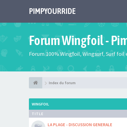
PIMPYOURRIDE
Forum Wingfoil - Pi
Forum 100% Wingfoil, Wingsurf, Surf foil e
Index du forum
WINGFOIL
TITLE
LA PLAGE - DISCUSSION GENERALE