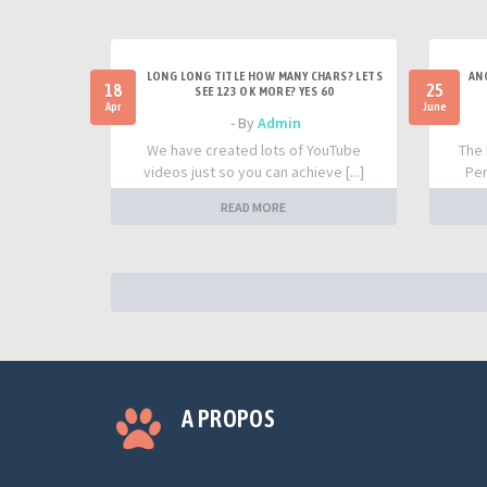
LONG LONG TITLE HOW MANY CHARS? LETS
AN
18
25
SEE 123 OK MORE? YES 60
Apr
June
- By
Admin
We have created lots of YouTube
The 
videos just so you can achieve [...]
Per
READ MORE
A PROPOS