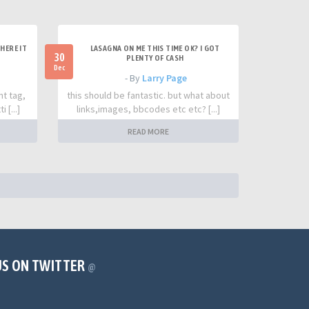
HERE IT
LASAGNA ON ME THIS TIME OK? I GOT
30
PLENTY OF CASH
Dec
- By
Larry Page
nt tag,
this should be fantastic. but what about
 [...]
links,images, bbcodes etc etc? [...]
READ MORE
US ON TWITTER
@