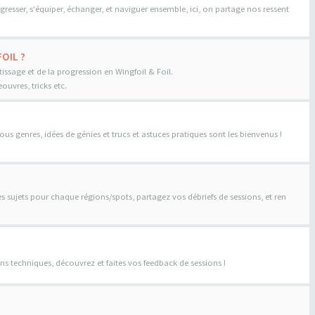
gresser, s'équiper, échanger, et naviguer ensemble, ici, on partage nos ressent
OIL ?
tissage et de la progression en Wingfoil & Foil.
uvres, tricks etc.
us genres, idées de génies et trucs et astuces pratiques sont les bienvenus !
es sujets pour chaque régions/spots, partagez vos débriefs de sessions, et ren
ns techniques, découvrez et faites vos feedback de sessions !