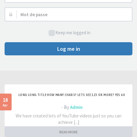
d’utilisateur :
Mot
de
passe :
Keep me logged in
Log me in
LONG LONG TITLE HOW MANY CHARS? LETS SEE 123 OK MORE? YES 60
18
Apr
- By
Admin
We have created lots of YouTube videos just so you can
achieve [...]
READ MORE