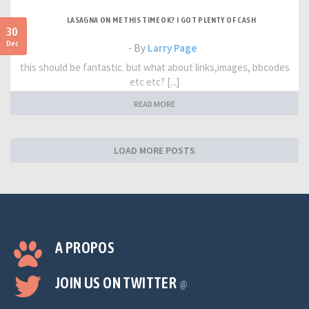
LASAGNA ON ME THIS TIME OK? I GOT PLENTY OF CASH
30
Dec
- By
Larry Page
this should be fantastic. but what about links,images, bbcodes
etc etc? [...]
READ MORE
LOAD MORE POSTS
A PROPOS
JOIN US ON TWITTER
@