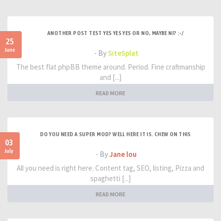
ANOTHER POST TEST YES YES YES OR NO, MAYBE NI? :-/
25
June
- By
SiteSplat
The best flat phpBB theme around. Period. Fine craftmanship
and [...]
READ MORE
DO YOU NEED A SUPER MOD? WELL HERE IT IS. CHEW ON THIS
03
July
- By
Jane lou
All you need is right here. Content tag, SEO, listing, Pizza and
spaghetti [...]
READ MORE