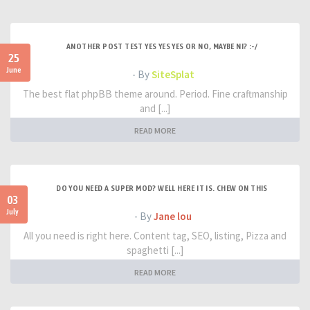
ANOTHER POST TEST YES YES YES OR NO, MAYBE NI? :-/
25
June
- By
SiteSplat
The best flat phpBB theme around. Period. Fine craftmanship
and [...]
READ MORE
DO YOU NEED A SUPER MOD? WELL HERE IT IS. CHEW ON THIS
03
July
- By
Jane lou
All you need is right here. Content tag, SEO, listing, Pizza and
spaghetti [...]
READ MORE