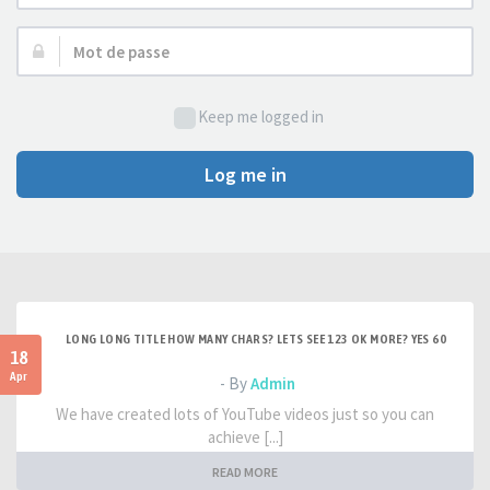
d’utilisateur :
Mot
de
passe :
Keep me logged in
Log me in
LONG LONG TITLE HOW MANY CHARS? LETS SEE 123 OK MORE? YES 60
18
Apr
- By
Admin
We have created lots of YouTube videos just so you can
achieve [...]
READ MORE