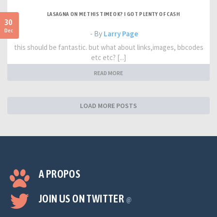
LASAGNA ON ME THIS TIME OK? I GOT PLENTY OF CASH
30
Dec
- By
Larry Page
this should be fantastic. but what about links,images, bbcodes
etc etc? [...]
READ MORE
LOAD MORE POSTS
A PROPOS
JOIN US ON TWITTER
@