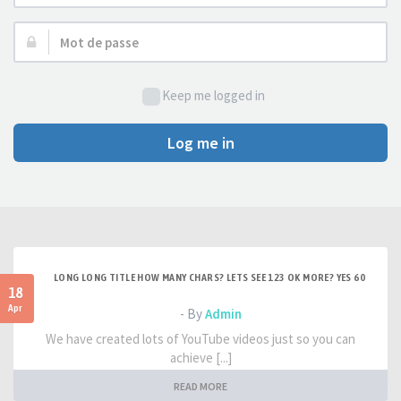
d’utilisateur :
Mot
de
passe :
Keep me logged in
Log me in
LONG LONG TITLE HOW MANY CHARS? LETS SEE 123 OK MORE? YES 60
18
Apr
- By
Admin
We have created lots of YouTube videos just so you can
achieve [...]
READ MORE