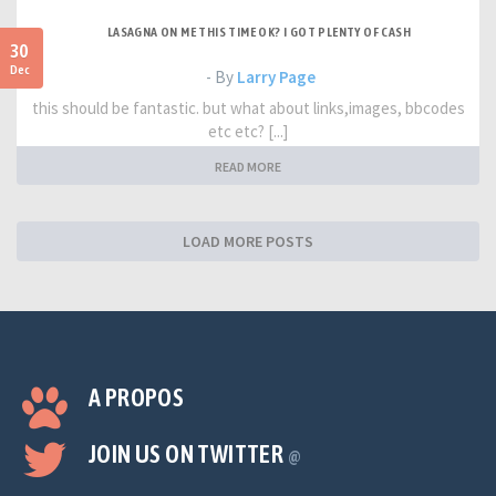
LASAGNA ON ME THIS TIME OK? I GOT PLENTY OF CASH
30
Dec
- By
Larry Page
this should be fantastic. but what about links,images, bbcodes
etc etc? [...]
READ MORE
LOAD MORE POSTS
A PROPOS
JOIN US ON TWITTER
@