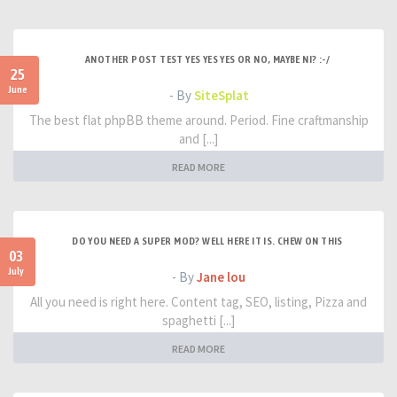
ANOTHER POST TEST YES YES YES OR NO, MAYBE NI? :-/
25
June
- By
SiteSplat
The best flat phpBB theme around. Period. Fine craftmanship
and [...]
READ MORE
DO YOU NEED A SUPER MOD? WELL HERE IT IS. CHEW ON THIS
03
July
- By
Jane lou
All you need is right here. Content tag, SEO, listing, Pizza and
spaghetti [...]
READ MORE