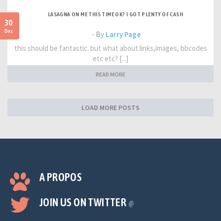
LASAGNA ON ME THIS TIME OK? I GOT PLENTY OF CASH
30
Dec
- By
Larry Page
this should be fantastic. but what about links,images, bbcodes
etc etc? [...]
READ MORE
LOAD MORE POSTS
A PROPOS
JOIN US ON TWITTER
@