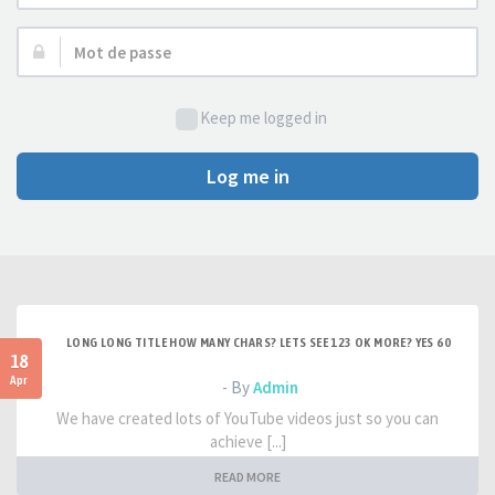
d’utilisateur :
Mot
de
passe :
Keep me logged in
Log me in
LONG LONG TITLE HOW MANY CHARS? LETS SEE 123 OK MORE? YES 60
18
Apr
- By
Admin
We have created lots of YouTube videos just so you can
achieve [...]
READ MORE