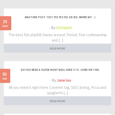
ANOTHER POST TEST YES YES YES OR NO, MAYBE NI? :-/
25
June
- By
SiteSplat
The best flat phpBB theme around. Period. Fine craftmanship
and [...]
READ MORE
DO YOU NEED A SUPER MOD? WELL HERE IT IS. CHEW ON THIS
03
July
- By
Jane lou
All you need is right here. Content tag, SEO, listing, Pizza and
spaghetti [...]
READ MORE