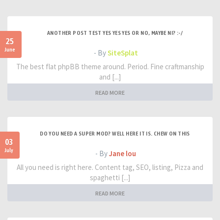
ANOTHER POST TEST YES YES YES OR NO, MAYBE NI? :-/
25
June
- By
SiteSplat
The best flat phpBB theme around. Period. Fine craftmanship
and [...]
READ MORE
DO YOU NEED A SUPER MOD? WELL HERE IT IS. CHEW ON THIS
03
July
- By
Jane lou
All you need is right here. Content tag, SEO, listing, Pizza and
spaghetti [...]
READ MORE