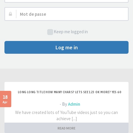
d’utilisateur :
Mot
de
passe :
Keep me logged in
Log me in
LONG LONG TITLE HOW MANY CHARS? LETS SEE 123 OK MORE? YES 60
18
Apr
- By
Admin
We have created lots of YouTube videos just so you can
achieve [...]
READ MORE