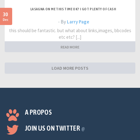
LASAGNA ON ME THIS TIME OK? I GOT PLENTY OF CASH
30
Dec
- By
Larry Page
this should be fantastic. but what about links,images, bbcodes
etc etc? [...]
READ MORE
LOAD MORE POSTS
A PROPOS
JOIN US ON TWITTER
@