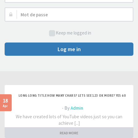
d’utilisateur :
Mot
de
passe :
Keep me logged in
Log me in
LONG LONG TITLE HOW MANY CHARS? LETS SEE 123 OK MORE? YES 60
18
Apr
- By
Admin
We have created lots of YouTube videos just so you can
achieve [...]
READ MORE