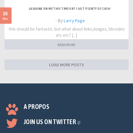
LASAGNA ON ME THIS TIME OK? I GOT PLENTY OF CASH
30
Dec
- By
Larry Page
this should be fantastic. but what about links,images, bbcodes
etc etc? [...]
READ MORE
LOAD MORE POSTS
A PROPOS
JOIN US ON TWITTER
@