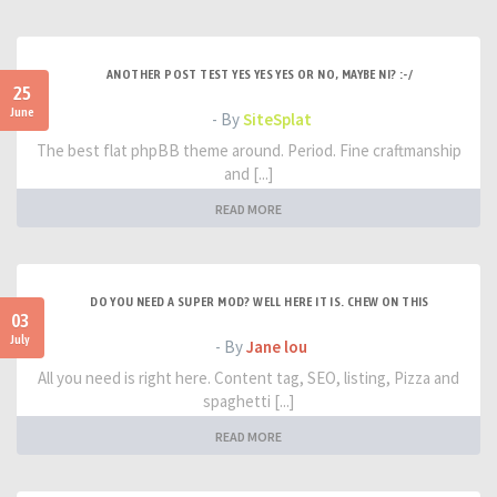
ANOTHER POST TEST YES YES YES OR NO, MAYBE NI? :-/
25
June
- By
SiteSplat
The best flat phpBB theme around. Period. Fine craftmanship
and [...]
READ MORE
DO YOU NEED A SUPER MOD? WELL HERE IT IS. CHEW ON THIS
03
July
- By
Jane lou
All you need is right here. Content tag, SEO, listing, Pizza and
spaghetti [...]
READ MORE