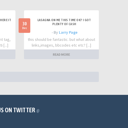
HERE IT
LASAGNA ON ME THIS TIME OK? I GOT
30
PLENTY OF CASH
Dec
- By
Larry Page
nt tag,
this should be fantastic. but what about
 [...]
links,images, bbcodes etc etc? [...]
READ MORE
US ON TWITTER
@