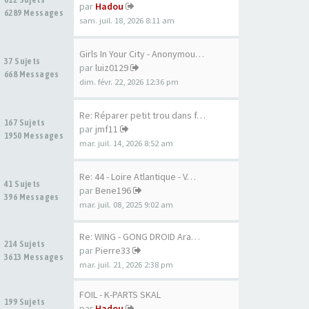
par
Hadou
6289 Messages
sam. juil. 18, 2026 8:11 am
Girls In Your City - Anonymou…
37 Sujets
par
luiz0129
668 Messages
dim. févr. 22, 2026 12:36 pm
Re: Réparer petit trou dans f…
167 Sujets
par
jmf11
1950 Messages
mar. juil. 14, 2026 8:52 am
Re: 44 - Loire Atlantique - V…
41 Sujets
par
Bene196
396 Messages
mar. juil. 08, 2025 9:02 am
Re: WING - GONG DROID Aramid …
214 Sujets
par
Pierre33
3613 Messages
mar. juil. 21, 2026 2:38 pm
FOIL - K-PARTS SKAL
199 Sujets
par
Hadou