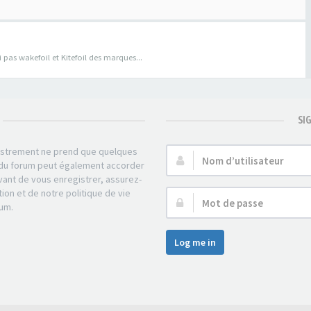
pas wakefoil et Kitefoil des marques...
SI
gistrement ne prend que quelques
Nom
r du forum peut également accorder
d’utilisateur :
ant de vous enregistrer, assurez-
tion et de notre politique de vie
Mot
rum.
de
passe :
Log me in