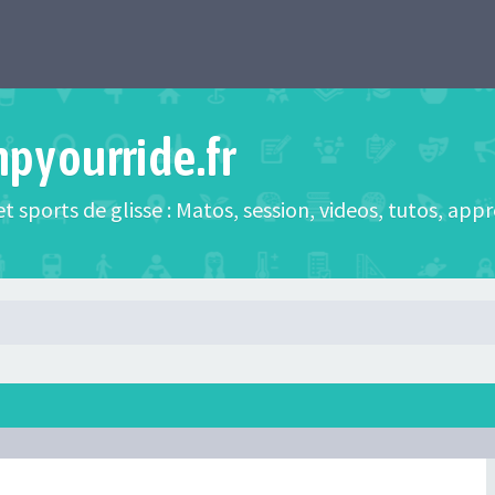
mpyourride.fr
t sports de glisse : Matos, session, videos, tutos, app