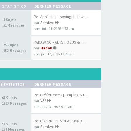
STATISTICS
DERNIER MESSAGE
Re: Après la parawing, le low…
6 Sujets
par
Samkyo
51 Messages
sam. juil. 04, 2026 4:58 am
PARAWING - ALTIS FOCUS & FOCU…
25 Sujets
par
Hadou
152 Messages
ven. juil. 17, 2026 12:28 pm
STATISTICS
DERNIER MESSAGE
Re: Préférences pomping Surf …
67 Sujets
par
Y56
1263 Messages
dim. juil. 12, 2026 9:19 am
Re: BOARD - AFS BLACKBIRD 7'6…
33 Sujets
par
Samkyo
253 Messages