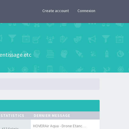
×
Create account
Connexion
rentissage etc
STATISTICS
DERNIER MESSAGE
HOVERAir Aqua - Drone Etanche…
612 Sujets