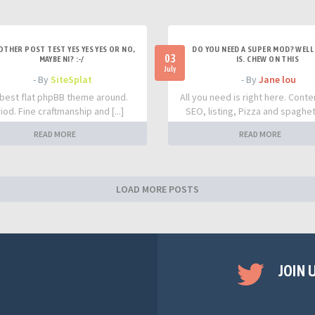
OTHER POST TEST YES YES YES OR NO,
DO YOU NEED A SUPER MOD? WELL 
03
MAYBE NI? :-/
IS. CHEW ON THIS
July
- By
SiteSplat
- By
Jane lou
best flat phpBB theme around.
All you need is right here. Conte
iod. Fine craftmanship and [...]
SEO, listing, Pizza and spaghetti
READ MORE
READ MORE
LOAD MORE POSTS
JOIN 