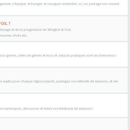
gresser, s'équiper, échanger, et naviguer ensemble, ici, on partage nos ressent
OIL ?
tissage et de la progression en Wingfoil & Foil.
uvres, tricks etc.
us genres, idées de génies et trucs et astuces pratiques sont les bienvenus !
es sujets pour chaque régions/spots, partagez vos débriefs de sessions, et ren
ns techniques, découvrez et faites vos feedback de sessions !