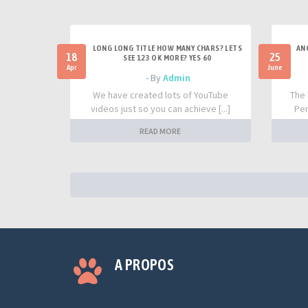
LONG LONG TITLE HOW MANY CHARS? LETS
AN
18
25
SEE 123 OK MORE? YES 60
Apr
June
- By
Admin
We have created lots of YouTube
The 
videos just so you can achieve [...]
Per
READ MORE
A PROPOS