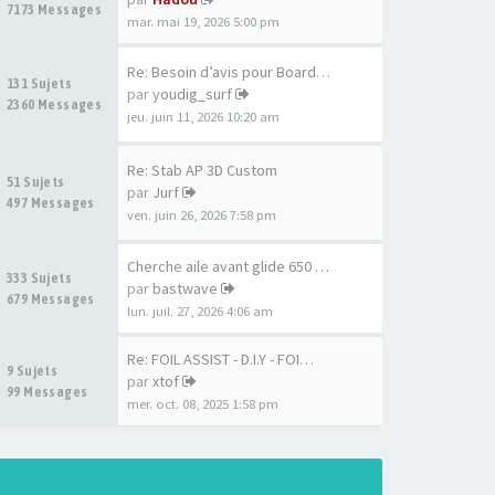
7173 Messages
mar. mai 19, 2026 5:00 pm
Re: Besoin d’avis pour Board …
131 Sujets
par
youdig_surf
2360 Messages
jeu. juin 11, 2026 10:20 am
Re: Stab AP 3D Custom
51 Sujets
par
Jurf
497 Messages
ven. juin 26, 2026 7:58 pm
Cherche aile avant glide 650 …
333 Sujets
par
bastwave
679 Messages
lun. juil. 27, 2026 4:06 am
Re: FOIL ASSIST - D.I.Y - FOI…
9 Sujets
par
xtof
99 Messages
mer. oct. 08, 2025 1:58 pm