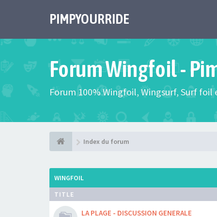
PIMPYOURRIDE
Forum Wingfoil - Pi
Forum 100% Wingfoil, Wingsurf, Surf foil e
Index du forum
WINGFOIL
TITLE
LA PLAGE - DISCUSSION GENERALE