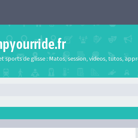
mpyourride.fr
t sports de glisse : Matos, session, videos, tutos, app