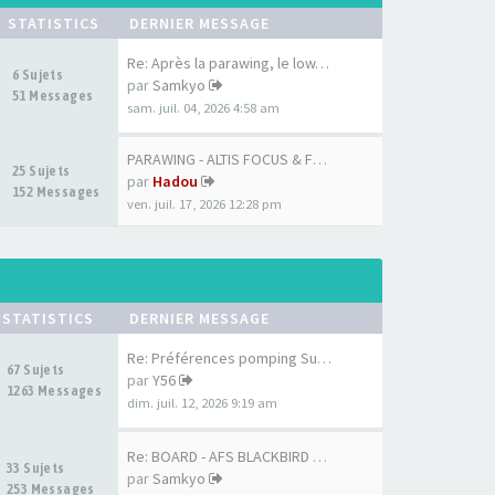
STATISTICS
DERNIER MESSAGE
Re: Après la parawing, le low…
6 Sujets
par
Samkyo
51 Messages
sam. juil. 04, 2026 4:58 am
PARAWING - ALTIS FOCUS & FOCU…
25 Sujets
par
Hadou
152 Messages
ven. juil. 17, 2026 12:28 pm
STATISTICS
DERNIER MESSAGE
Re: Préférences pomping Surf …
67 Sujets
par
Y56
1263 Messages
dim. juil. 12, 2026 9:19 am
Re: BOARD - AFS BLACKBIRD 7'6…
33 Sujets
par
Samkyo
253 Messages