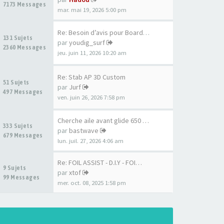
7173 Messages
mar. mai 19, 2026 5:00 pm
Re: Besoin d’avis pour Board …
131 Sujets
par
youdig_surf
2360 Messages
jeu. juin 11, 2026 10:20 am
Re: Stab AP 3D Custom
51 Sujets
par
Jurf
497 Messages
ven. juin 26, 2026 7:58 pm
Cherche aile avant glide 650 …
333 Sujets
par
bastwave
679 Messages
lun. juil. 27, 2026 4:06 am
Re: FOIL ASSIST - D.I.Y - FOI…
9 Sujets
par
xtof
99 Messages
mer. oct. 08, 2025 1:58 pm