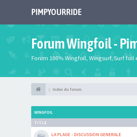
PIMPYOURRIDE
Forum Wingfoil - Pi
Forum 100% Wingfoil, Wingsurf, Surf foil e
Index du forum
WINGFOIL
TITLE
LA PLAGE - DISCUSSION GENERALE