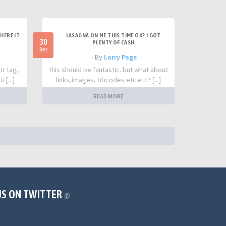
HERE IT
LASAGNA ON ME THIS TIME OK? I GOT
30
PLENTY OF CASH
Dec
- By
Larry Page
nt tag,
this should be fantastic. but what about
 [...]
links,images, bbcodes etc etc? [...]
READ MORE
US ON TWITTER
@