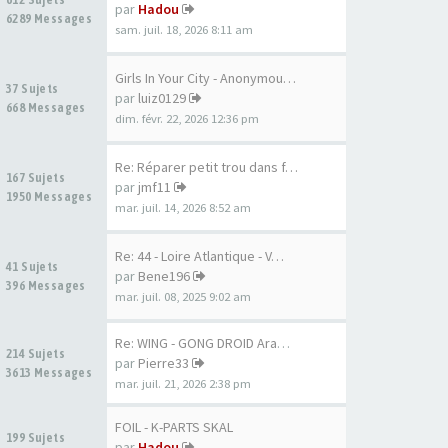
par
Hadou
6289 Messages
sam. juil. 18, 2026 8:11 am
Girls In Your City - Anonymou…
37 Sujets
par
luiz0129
668 Messages
dim. févr. 22, 2026 12:36 pm
Re: Réparer petit trou dans f…
167 Sujets
par
jmf11
1950 Messages
mar. juil. 14, 2026 8:52 am
Re: 44 - Loire Atlantique - V…
41 Sujets
par
Bene196
396 Messages
mar. juil. 08, 2025 9:02 am
Re: WING - GONG DROID Aramid …
214 Sujets
par
Pierre33
3613 Messages
mar. juil. 21, 2026 2:38 pm
FOIL - K-PARTS SKAL
199 Sujets
par
Hadou