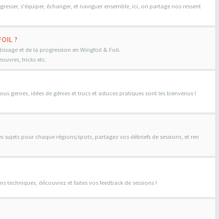
gresser, s'équiper, échanger, et naviguer ensemble, ici, on partage nos ressent
OIL ?
tissage et de la progression en Wingfoil & Foil.
uvres, tricks etc.
us genres, idées de génies et trucs et astuces pratiques sont les bienvenus !
es sujets pour chaque régions/spots, partagez vos débriefs de sessions, et ren
ns techniques, découvrez et faites vos feedback de sessions !