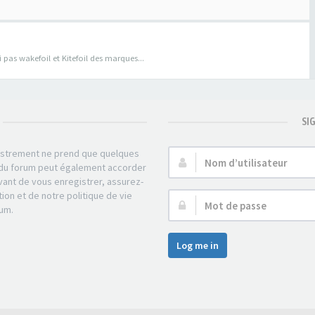
pas wakefoil et Kitefoil des marques...
SI
gistrement ne prend que quelques
Nom
r du forum peut également accorder
d’utilisateur :
ant de vous enregistrer, assurez-
tion et de notre politique de vie
Mot
rum.
de
passe :
Log me in