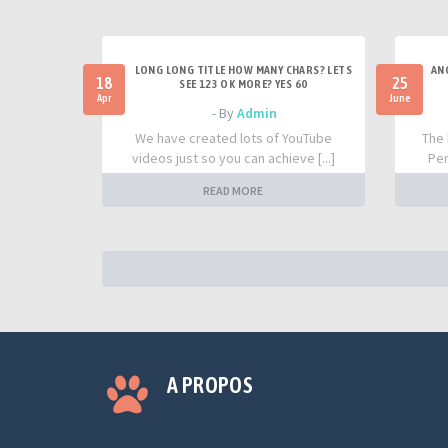
LONG LONG TITLE HOW MANY CHARS? LETS
AN
18
25
SEE 123 OK MORE? YES 60
Apr
June
- By
Admin
We have created lots of YouTube
The 
videos just so you can achieve [...]
Per
READ MORE
A PROPOS