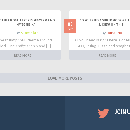
OTHER POST TEST YES YES YES OR NO,
DO YOU NEED A SUPER MOD? WELL 
03
MAYBE NI? :-/
IS. CHEW ON THIS
July
- By
SiteSplat
- By
Jane lou
best flat phpBB theme around.
All you need is right here. Conte
iod. Fine craftmanship and [...]
SEO, listing, Pizza and spaghetti
READ MORE
READ MORE
LOAD MORE POSTS
JOIN 