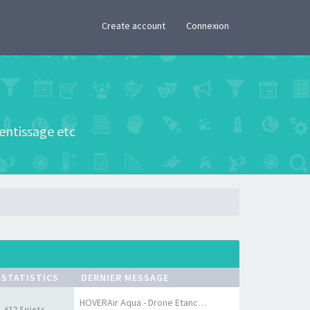
×
Create account
Connexion
rentissage etc
STATISTICS
DERNIER MESSAGE
HOVERAir Aqua - Drone Etanche…
612 Sujets