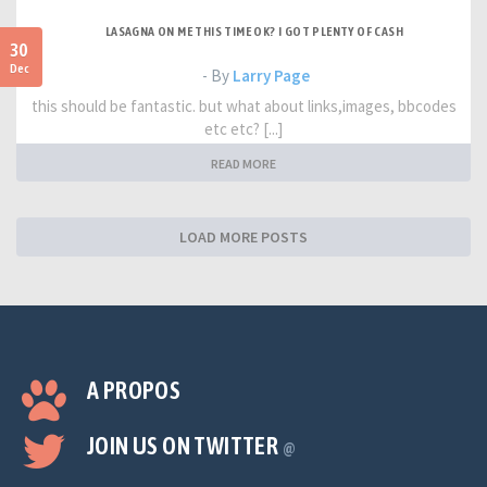
LASAGNA ON ME THIS TIME OK? I GOT PLENTY OF CASH
30
Dec
- By
Larry Page
this should be fantastic. but what about links,images, bbcodes
etc etc? [...]
READ MORE
LOAD MORE POSTS
A PROPOS
JOIN US ON TWITTER
@