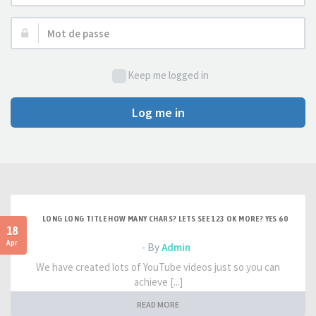
d’utilisateur :
Mot
de
passe :
Keep me logged in
Log me in
LONG LONG TITLE HOW MANY CHARS? LETS SEE 123 OK MORE? YES 60
18
Apr
- By
Admin
We have created lots of YouTube videos just so you can
achieve [...]
READ MORE