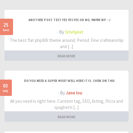
ANOTHER POST TEST YES YES YES OR NO, MAYBE NI? :-/
25
June
- By
SiteSplat
The best flat phpBB theme around. Period. Fine craftmanship
and [...]
READ MORE
DO YOU NEED A SUPER MOD? WELL HERE IT IS. CHEW ON THIS
03
July
- By
Jane lou
All you need is right here. Content tag, SEO, listing, Pizza and
spaghetti [...]
READ MORE