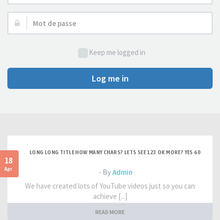
d’utilisateur :
Mot
de
passe :
Keep me logged in
Log me in
LONG LONG TITLE HOW MANY CHARS? LETS SEE 123 OK MORE? YES 60
18
Apr
- By
Admin
We have created lots of YouTube videos just so you can
achieve [...]
READ MORE