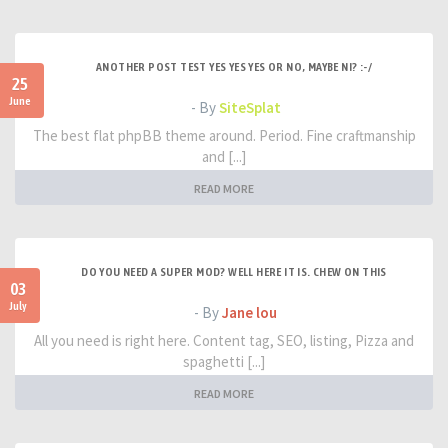
ANOTHER POST TEST YES YES YES OR NO, MAYBE NI? :-/
25
June
- By
SiteSplat
The best flat phpBB theme around. Period. Fine craftmanship
and [...]
READ MORE
DO YOU NEED A SUPER MOD? WELL HERE IT IS. CHEW ON THIS
03
July
- By
Jane lou
All you need is right here. Content tag, SEO, listing, Pizza and
spaghetti [...]
READ MORE