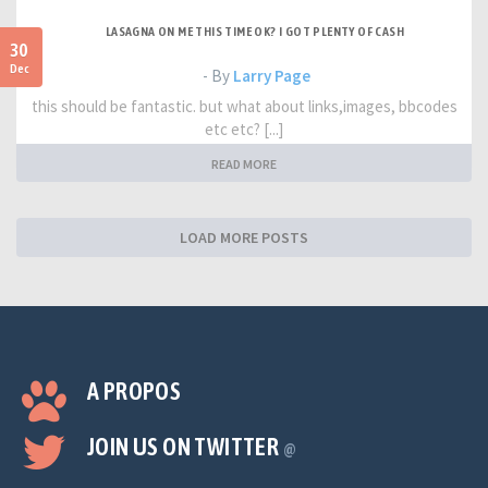
LASAGNA ON ME THIS TIME OK? I GOT PLENTY OF CASH
30
Dec
- By
Larry Page
this should be fantastic. but what about links,images, bbcodes
etc etc? [...]
READ MORE
LOAD MORE POSTS
A PROPOS
JOIN US ON TWITTER
@