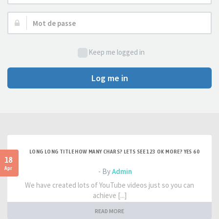
d’utilisateur :
Mot
de
passe :
Keep me logged in
Log me in
LONG LONG TITLE HOW MANY CHARS? LETS SEE 123 OK MORE? YES 60
18
Apr
- By
Admin
We have created lots of YouTube videos just so you can
achieve [...]
READ MORE