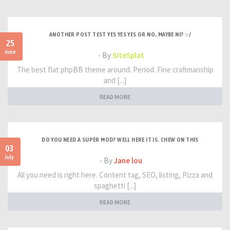
ANOTHER POST TEST YES YES YES OR NO, MAYBE NI? :-/
25
June
- By
SiteSplat
The best flat phpBB theme around. Period. Fine craftmanship
and [...]
READ MORE
DO YOU NEED A SUPER MOD? WELL HERE IT IS. CHEW ON THIS
03
July
- By
Jane lou
All you need is right here. Content tag, SEO, listing, Pizza and
spaghetti [...]
READ MORE