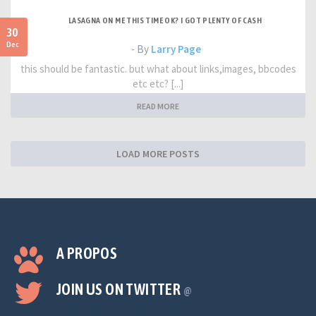
LASAGNA ON ME THIS TIME OK? I GOT PLENTY OF CASH
30
Dec
- By
Larry Page
this should be fantastic. but what about links,images, bbcodes
etc etc? [...]
READ MORE
LOAD MORE POSTS
A PROPOS
JOIN US ON TWITTER
@