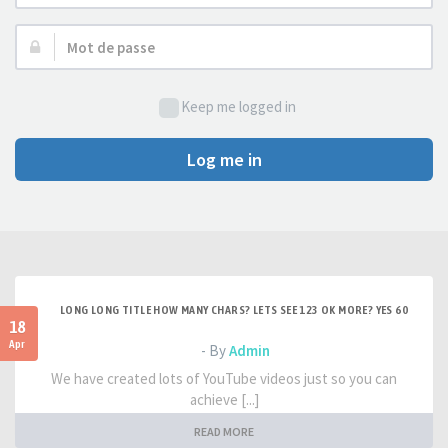
d’utilisateur :
Mot
de
passe :
Keep me logged in
Log me in
LONG LONG TITLE HOW MANY CHARS? LETS SEE 123 OK MORE? YES 60
18
Apr
- By
Admin
We have created lots of YouTube videos just so you can
achieve [...]
READ MORE