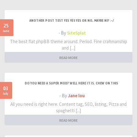
ANOTHER POST TEST YES YES YES OR NO, MAYBE NI? :-/
25
June
- By
SiteSplat
The best flat phpBB theme around. Period. Fine craftmanship
and [...]
READ MORE
DO YOU NEED A SUPER MOD? WELL HERE IT IS. CHEW ON THIS
03
July
- By
Jane lou
All you need is right here. Content tag, SEO, listing, Pizza and
spaghetti [...]
READ MORE