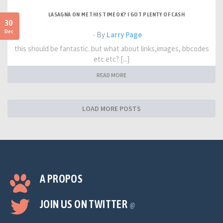
LASAGNA ON ME THIS TIME OK? I GOT PLENTY OF CASH
30
Dec
- By
Larry Page
this should be fantastic. but what about links,images, bbcodes
etc etc? [...]
READ MORE
LOAD MORE POSTS
A PROPOS
JOIN US ON TWITTER
@