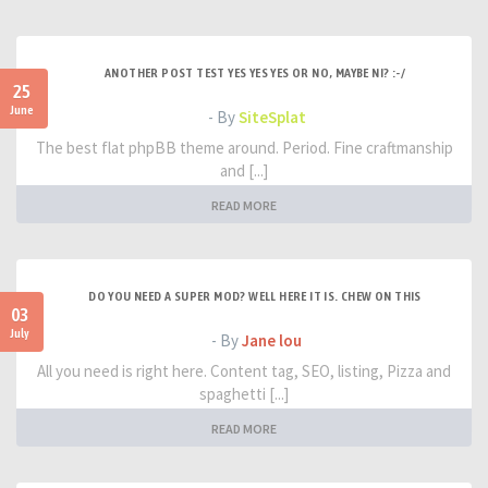
ANOTHER POST TEST YES YES YES OR NO, MAYBE NI? :-/
25
June
- By
SiteSplat
The best flat phpBB theme around. Period. Fine craftmanship
and [...]
READ MORE
DO YOU NEED A SUPER MOD? WELL HERE IT IS. CHEW ON THIS
03
July
- By
Jane lou
All you need is right here. Content tag, SEO, listing, Pizza and
spaghetti [...]
READ MORE