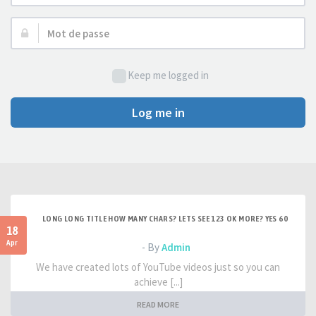
d’utilisateur :
Mot
de
passe :
Keep me logged in
Log me in
LONG LONG TITLE HOW MANY CHARS? LETS SEE 123 OK MORE? YES 60
18
Apr
- By
Admin
We have created lots of YouTube videos just so you can
achieve [...]
READ MORE