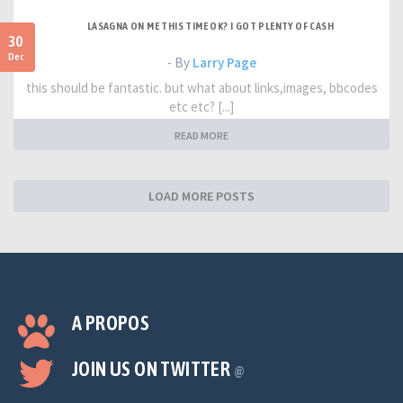
LASAGNA ON ME THIS TIME OK? I GOT PLENTY OF CASH
30
Dec
- By
Larry Page
this should be fantastic. but what about links,images, bbcodes
etc etc? [...]
READ MORE
LOAD MORE POSTS
A PROPOS
JOIN US ON TWITTER
@