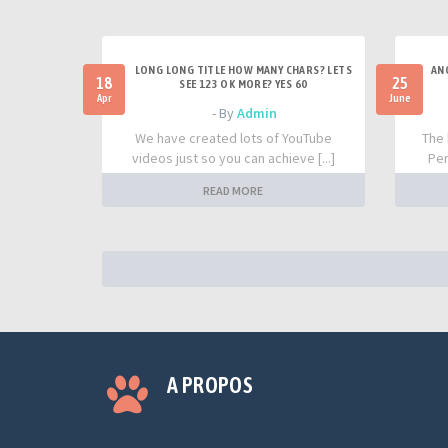
LONG LONG TITLE HOW MANY CHARS? LETS
AN
18
25
SEE 123 OK MORE? YES 60
Apr
June
- By
Admin
We have created lots of YouTube
The 
videos just so you can achieve [...]
Per
READ MORE
A PROPOS