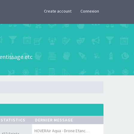
×
Create account
Connexion
rentissage etc
STATISTICS
DERNIER MESSAGE
HOVERAir Aqua - Drone Etanche…
612 Sujets