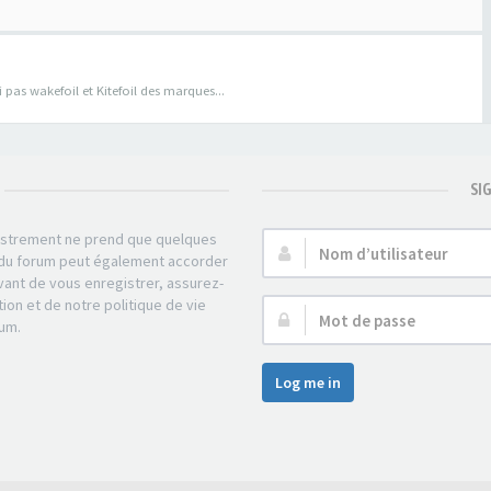
pas wakefoil et Kitefoil des marques...
SI
gistrement ne prend que quelques
Nom
r du forum peut également accorder
d’utilisateur :
ant de vous enregistrer, assurez-
tion et de notre politique de vie
Mot
rum.
de
passe :
Log me in