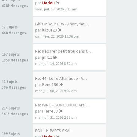
par
Hadou
6289 Messages
sam. juil. 18, 2026 8:11 am
Girls In Your City - Anonymou…
37 Sujets
par
luiz0129
668 Messages
dim. févr. 22, 2026 12:36 pm
Re: Réparer petit trou dans f…
167 Sujets
par
jmf11
1950 Messages
mar. juil. 14, 2026 8:52 am
Re: 44 - Loire Atlantique - V…
41 Sujets
par
Bene196
396 Messages
mar. juil. 08, 2025 9:02 am
Re: WING - GONG DROID Aramid …
214 Sujets
par
Pierre33
3613 Messages
mar. juil. 21, 2026 2:38 pm
FOIL - K-PARTS SKAL
199 Sujets
par
Hadou