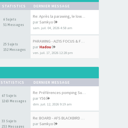
STATISTICS
DERNIER MESSAGE
Re: Après la parawing, le low…
6 Sujets
par
Samkyo
51 Messages
sam. juil. 04, 2026 4:58 am
PARAWING - ALTIS FOCUS & FOCU…
25 Sujets
par
Hadou
152 Messages
ven. juil. 17, 2026 12:28 pm
STATISTICS
DERNIER MESSAGE
Re: Préférences pomping Surf …
67 Sujets
par
Y56
1263 Messages
dim. juil. 12, 2026 9:19 am
Re: BOARD - AFS BLACKBIRD 7'6…
33 Sujets
par
Samkyo
253 Messages