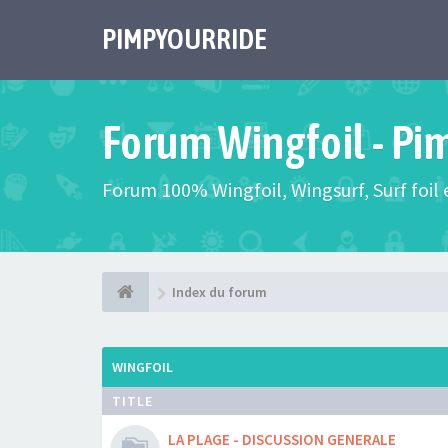
PIMPYOURRIDE
Forum Wingfoil - Pi
Forum 100% Wingfoil, Wingsurf, Surf foil e
Index du forum
WINGFOIL
TITLE
LA PLAGE - DISCUSSION GENERALE