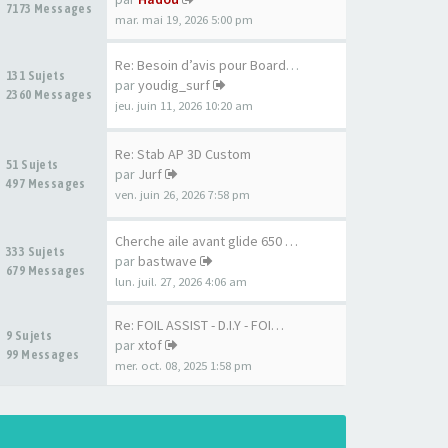
7173 Messages
mar. mai 19, 2026 5:00 pm
Re: Besoin d’avis pour Board …
131 Sujets
par
youdig_surf
2360 Messages
jeu. juin 11, 2026 10:20 am
Re: Stab AP 3D Custom
51 Sujets
par
Jurf
497 Messages
ven. juin 26, 2026 7:58 pm
Cherche aile avant glide 650 …
333 Sujets
par
bastwave
679 Messages
lun. juil. 27, 2026 4:06 am
Re: FOIL ASSIST - D.I.Y - FOI…
9 Sujets
par
xtof
99 Messages
mer. oct. 08, 2025 1:58 pm