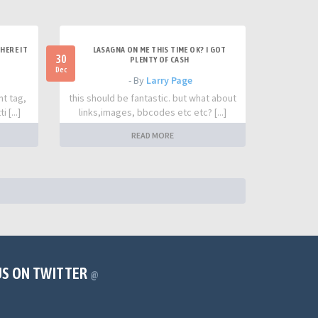
HERE IT
LASAGNA ON ME THIS TIME OK? I GOT
30
PLENTY OF CASH
Dec
- By
Larry Page
nt tag,
this should be fantastic. but what about
 [...]
links,images, bbcodes etc etc? [...]
READ MORE
US ON TWITTER
@