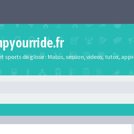
mpyourride.fr
t sports de glisse : Matos, session, videos, tutos, app