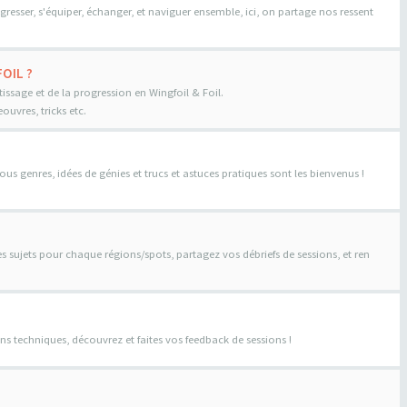
gresser, s'équiper, échanger, et naviguer ensemble, ici, on partage nos ressent
OIL ?
tissage et de la progression en Wingfoil & Foil.
uvres, tricks etc.
us genres, idées de génies et trucs et astuces pratiques sont les bienvenus !
es sujets pour chaque régions/spots, partagez vos débriefs de sessions, et ren
ns techniques, découvrez et faites vos feedback de sessions !