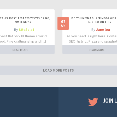
OTHER POST TEST YES YES YES OR NO,
DO YOU NEED A SUPER MOD? WELL 
03
MAYBE NI? :-/
IS. CHEW ON THIS
July
- By
SiteSplat
- By
Jane lou
best flat phpBB theme around.
All you need is right here. Conte
iod. Fine craftmanship and [...]
SEO, listing, Pizza and spaghetti
READ MORE
READ MORE
LOAD MORE POSTS
JOIN 