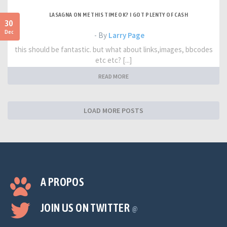
LASAGNA ON ME THIS TIME OK? I GOT PLENTY OF CASH
30
Dec
- By
Larry Page
this should be fantastic. but what about links,images, bbcodes
etc etc? [...]
READ MORE
LOAD MORE POSTS
A PROPOS
JOIN US ON TWITTER
@