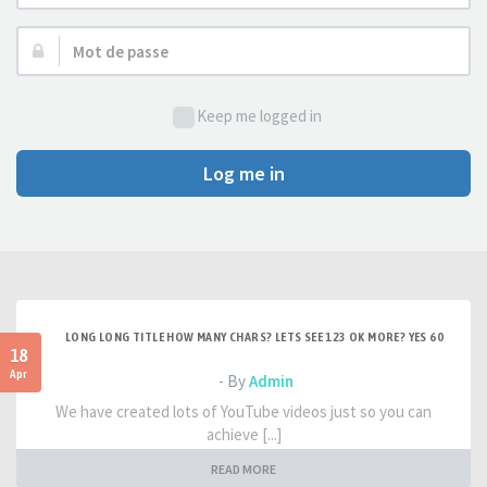
d’utilisateur :
Mot
de
passe :
Keep me logged in
Log me in
LONG LONG TITLE HOW MANY CHARS? LETS SEE 123 OK MORE? YES 60
18
Apr
- By
Admin
We have created lots of YouTube videos just so you can
achieve [...]
READ MORE