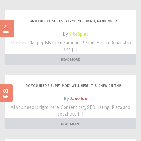
ANOTHER POST TEST YES YES YES OR NO, MAYBE NI? :-/
25
June
- By
SiteSplat
The best flat phpBB theme around. Period. Fine craftmanship
and [...]
READ MORE
DO YOU NEED A SUPER MOD? WELL HERE IT IS. CHEW ON THIS
03
July
- By
Jane lou
All you need is right here. Content tag, SEO, listing, Pizza and
spaghetti [...]
READ MORE