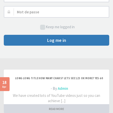
d’utilisateur :
Mot
de
passe :
Keep me logged in
Log me in
LONG LONG TITLE HOW MANY CHARS? LETS SEE 123 OK MORE? YES 60
18
Apr
- By
Admin
We have created lots of YouTube videos just so you can
achieve [...]
READ MORE