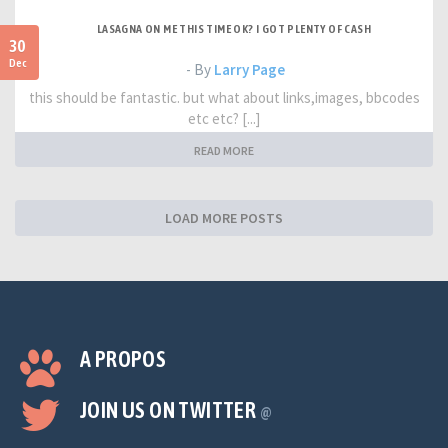
LASAGNA ON ME THIS TIME OK? I GOT PLENTY OF CASH
30
Dec
- By
Larry Page
this should be fantastic. but what about links,images, bbcodes
etc etc? [...]
READ MORE
LOAD MORE POSTS
A PROPOS
JOIN US ON TWITTER
@