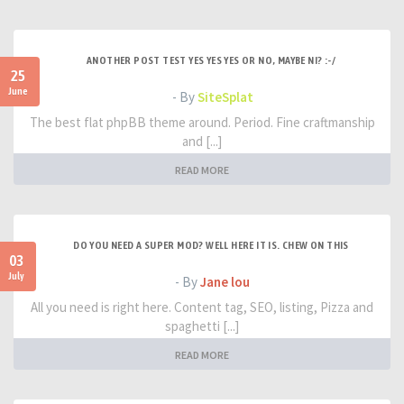
ANOTHER POST TEST YES YES YES OR NO, MAYBE NI? :-/
25
June
- By
SiteSplat
The best flat phpBB theme around. Period. Fine craftmanship
and [...]
READ MORE
DO YOU NEED A SUPER MOD? WELL HERE IT IS. CHEW ON THIS
03
July
- By
Jane lou
All you need is right here. Content tag, SEO, listing, Pizza and
spaghetti [...]
READ MORE