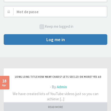
d’utilisateur :
Mot
de
passe :
Keep me logged in
Log me in
LONG LONG TITLE HOW MANY CHARS? LETS SEE 123 OK MORE? YES 60
18
Apr
- By
Admin
We have created lots of YouTube videos just so you can
achieve [...]
READ MORE