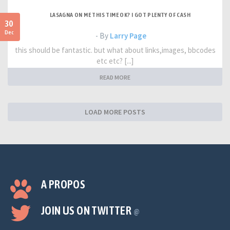
LASAGNA ON ME THIS TIME OK? I GOT PLENTY OF CASH
30
Dec
- By
Larry Page
this should be fantastic. but what about links,images, bbcodes
etc etc? [...]
READ MORE
LOAD MORE POSTS
A PROPOS
JOIN US ON TWITTER
@