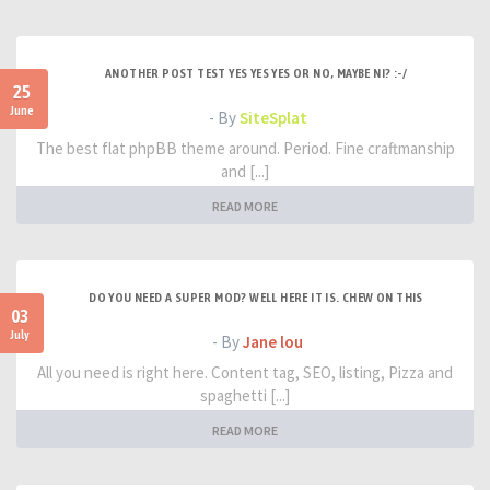
ANOTHER POST TEST YES YES YES OR NO, MAYBE NI? :-/
25
June
- By
SiteSplat
The best flat phpBB theme around. Period. Fine craftmanship
and [...]
READ MORE
DO YOU NEED A SUPER MOD? WELL HERE IT IS. CHEW ON THIS
03
July
- By
Jane lou
All you need is right here. Content tag, SEO, listing, Pizza and
spaghetti [...]
READ MORE