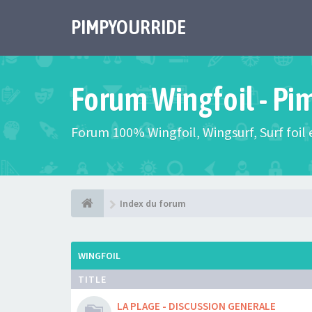
PIMPYOURRIDE
Forum Wingfoil - Pi
Forum 100% Wingfoil, Wingsurf, Surf foil e
Index du forum
WINGFOIL
TITLE
LA PLAGE - DISCUSSION GENERALE