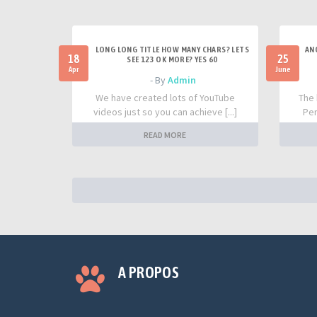
LONG LONG TITLE HOW MANY CHARS? LETS
AN
18
25
SEE 123 OK MORE? YES 60
Apr
June
- By
Admin
We have created lots of YouTube
The 
videos just so you can achieve [...]
Per
READ MORE
A PROPOS