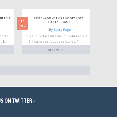
HERE IT
LASAGNA ON ME THIS TIME OK? I GOT
30
PLENTY OF CASH
Dec
- By
Larry Page
nt tag,
this should be fantastic. but what about
 [...]
links,images, bbcodes etc etc? [...]
READ MORE
US ON TWITTER
@