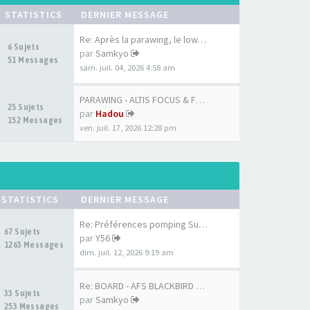
STATISTICS
DERNIER MESSAGE
Re: Après la parawing, le low…
6 Sujets
par
Samkyo
51 Messages
sam. juil. 04, 2026 4:58 am
PARAWING - ALTIS FOCUS & FOCU…
25 Sujets
par
Hadou
152 Messages
ven. juil. 17, 2026 12:28 pm
STATISTICS
DERNIER MESSAGE
Re: Préférences pomping Surf …
67 Sujets
par
Y56
1263 Messages
dim. juil. 12, 2026 9:19 am
Re: BOARD - AFS BLACKBIRD 7'6…
33 Sujets
par
Samkyo
253 Messages