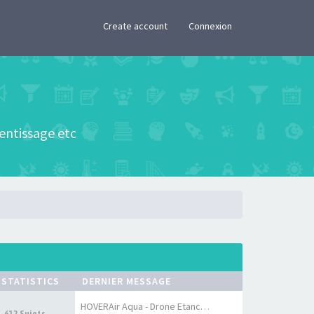
×
Create account
Connexion
rentissage etc
STATISTICS
DERNIER MESSAGE
HOVERAir Aqua - Drone Etanche…
612 Sujets