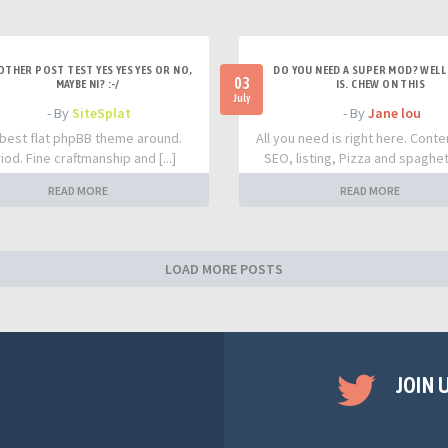
OTHER POST TEST YES YES YES OR NO,
DO YOU NEED A SUPER MOD? WELL 
03
MAYBE NI? :-/
IS. CHEW ON THIS
July
- By
SiteSplat
- By
Jane lou
best flat phpBB theme around.
All you need is right here. Conte
iod. Fine craftmanship and [...]
SEO, listing, Pizza and spaghetti
READ MORE
READ MORE
LOAD MORE POSTS
JOIN 