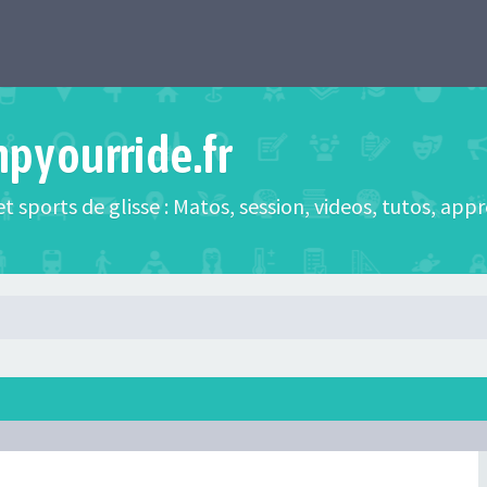
mpyourride.fr
t sports de glisse : Matos, session, videos, tutos, app