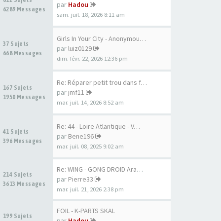
par
Hadou
6289 Messages
sam. juil. 18, 2026 8:11 am
Girls In Your City - Anonymou…
37 Sujets
par
luiz0129
668 Messages
dim. févr. 22, 2026 12:36 pm
Re: Réparer petit trou dans f…
167 Sujets
par
jmf11
1950 Messages
mar. juil. 14, 2026 8:52 am
Re: 44 - Loire Atlantique - V…
41 Sujets
par
Bene196
396 Messages
mar. juil. 08, 2025 9:02 am
Re: WING - GONG DROID Aramid …
214 Sujets
par
Pierre33
3613 Messages
mar. juil. 21, 2026 2:38 pm
FOIL - K-PARTS SKAL
199 Sujets
par
Hadou