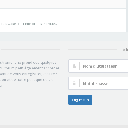
pas wakefoil et Kitefoil des marques...
SI
gistrement ne prend que quelques
Nom
r du forum peut également accorder
d’utilisateur :
ant de vous enregistrer, assurez-
tion et de notre politique de vie
Mot
rum.
de
passe :
Log me in