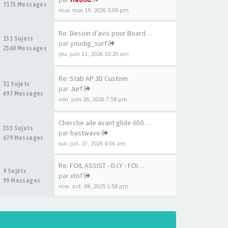
7173 Messages
mar. mai 19, 2026 5:00 pm
Re: Besoin d’avis pour Board …
131 Sujets
par
youdig_surf
2360 Messages
jeu. juin 11, 2026 10:20 am
Re: Stab AP 3D Custom
51 Sujets
par
Jurf
497 Messages
ven. juin 26, 2026 7:58 pm
Cherche aile avant glide 650 …
333 Sujets
par
bastwave
679 Messages
lun. juil. 27, 2026 4:06 am
Re: FOIL ASSIST - D.I.Y - FOI…
9 Sujets
par
xtof
99 Messages
mer. oct. 08, 2025 1:58 pm