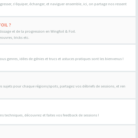
gresser, s'équiper, échanger, et naviguer ensemble, ici, on partage nos ressent
OIL ?
tissage et de la progression en Wingfoil & Foil.
uvres, tricks etc.
us genres, idées de génies et trucs et astuces pratiques sont les bienvenus !
es sujets pour chaque régions/spots, partagez vos débriefs de sessions, et ren
ns techniques, découvrez et faites vos feedback de sessions !