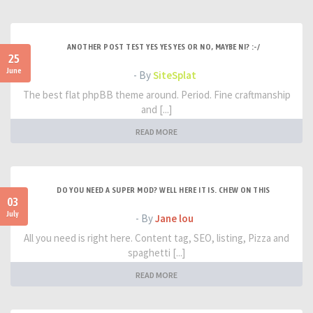
ANOTHER POST TEST YES YES YES OR NO, MAYBE NI? :-/
25
June
- By
SiteSplat
The best flat phpBB theme around. Period. Fine craftmanship
and [...]
READ MORE
DO YOU NEED A SUPER MOD? WELL HERE IT IS. CHEW ON THIS
03
July
- By
Jane lou
All you need is right here. Content tag, SEO, listing, Pizza and
spaghetti [...]
READ MORE