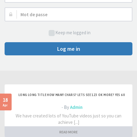
d’utilisateur :
Mot
de
passe :
Keep me logged in
Log me in
LONG LONG TITLE HOW MANY CHARS? LETS SEE 123 OK MORE? YES 60
18
Apr
- By
Admin
We have created lots of YouTube videos just so you can
achieve [...]
READ MORE