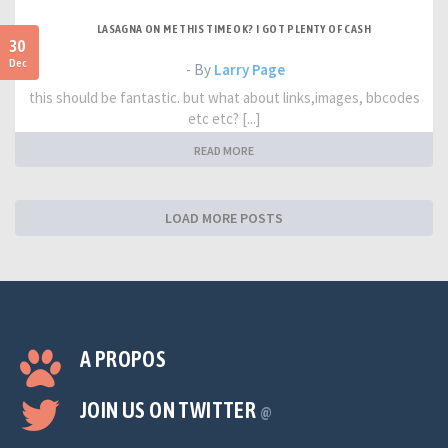
LASAGNA ON ME THIS TIME OK? I GOT PLENTY OF CASH
30
Dec
- By
Larry Page
this should be fantastic. but what about links,images, bbcodes
etc etc? [...]
READ MORE
LOAD MORE POSTS
A PROPOS
JOIN US ON TWITTER
@