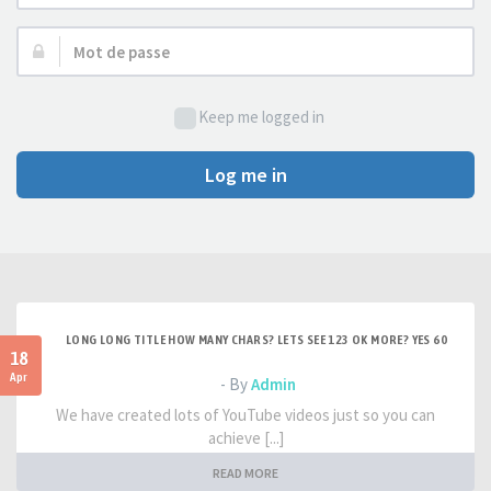
d’utilisateur :
Mot
de
passe :
Keep me logged in
Log me in
LONG LONG TITLE HOW MANY CHARS? LETS SEE 123 OK MORE? YES 60
18
Apr
- By
Admin
We have created lots of YouTube videos just so you can
achieve [...]
READ MORE