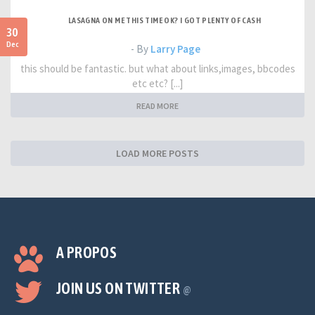
LASAGNA ON ME THIS TIME OK? I GOT PLENTY OF CASH
30
Dec
- By
Larry Page
this should be fantastic. but what about links,images, bbcodes
etc etc? [...]
READ MORE
LOAD MORE POSTS
A PROPOS
JOIN US ON TWITTER
@