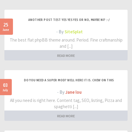
ANOTHER POST TEST YES YES YES OR NO, MAYBE NI? :-/
25
June
- By
SiteSplat
The best flat phpBB theme around. Period. Fine craftmanship
and [...]
READ MORE
DO YOU NEED A SUPER MOD? WELL HERE IT IS. CHEW ON THIS
03
July
- By
Jane lou
All you need is right here. Content tag, SEO, listing, Pizza and
spaghetti [...]
READ MORE