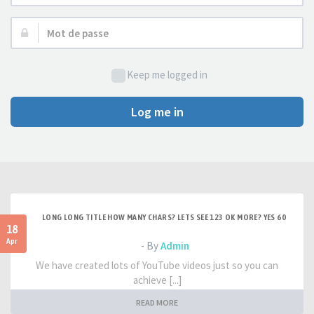
d’utilisateur :
Mot
de
passe :
Keep me logged in
Log me in
LONG LONG TITLE HOW MANY CHARS? LETS SEE 123 OK MORE? YES 60
18
Apr
- By
Admin
We have created lots of YouTube videos just so you can
achieve [...]
READ MORE