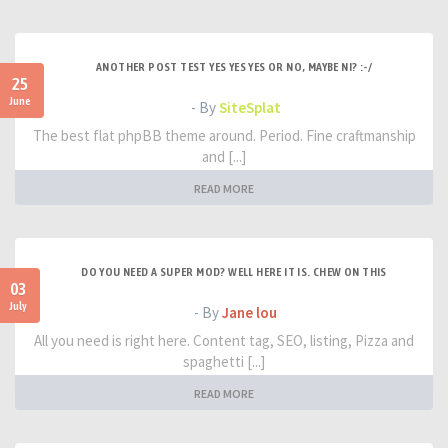
ANOTHER POST TEST YES YES YES OR NO, MAYBE NI? :-/
25
June
- By
SiteSplat
The best flat phpBB theme around. Period. Fine craftmanship
and [...]
READ MORE
DO YOU NEED A SUPER MOD? WELL HERE IT IS. CHEW ON THIS
03
July
- By
Jane lou
All you need is right here. Content tag, SEO, listing, Pizza and
spaghetti [...]
READ MORE