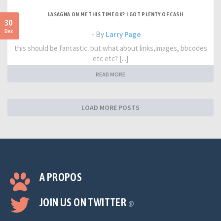
LASAGNA ON ME THIS TIME OK? I GOT PLENTY OF CASH
30
Dec
- By
Larry Page
this should be fantastic. but what about links,images, bbcodes
etc etc? [...]
READ MORE
LOAD MORE POSTS
A PROPOS
JOIN US ON TWITTER
@