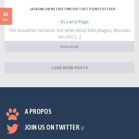
LASAGNA ON ME THIS TIME OK? I GOT PLENTY OF CASH
30
Dec
- By
Larry Page
this should be fantastic. but what about links,images, bbcodes
etc etc? [...]
READ MORE
LOAD MORE POSTS
A PROPOS
JOIN US ON TWITTER
@