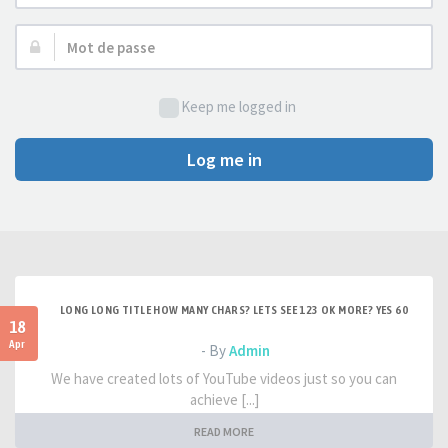
d’utilisateur :
Mot
de
passe :
Keep me logged in
Log me in
LONG LONG TITLE HOW MANY CHARS? LETS SEE 123 OK MORE? YES 60
18
Apr
- By
Admin
We have created lots of YouTube videos just so you can
achieve [...]
READ MORE