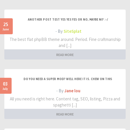
ANOTHER POST TEST YES YES YES OR NO, MAYBE NI? :-/
25
June
- By
SiteSplat
The best flat phpBB theme around. Period. Fine craftmanship
and [...]
READ MORE
DO YOU NEED A SUPER MOD? WELL HERE IT IS. CHEW ON THIS
03
July
- By
Jane lou
All you need is right here. Content tag, SEO, listing, Pizza and
spaghetti [...]
READ MORE