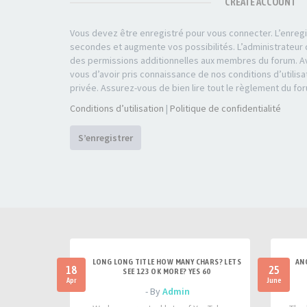
CREATE ACCOUNT
Vous devez être enregistré pour vous connecter. L’enre
secondes et augmente vos possibilités. L’administrateu
des permissions additionnelles aux membres du forum. Av
vous d’avoir pris connaissance de nos conditions d’utilisa
privée. Assurez-vous de bien lire tout le règlement du fo
Conditions d’utilisation
|
Politique de confidentialité
S’enregistrer
LONG LONG TITLE HOW MANY CHARS? LETS
AN
18
25
SEE 123 OK MORE? YES 60
Apr
June
- By
Admin