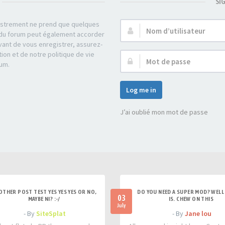
SI
gistrement ne prend que quelques
Nom
r du forum peut également accorder
d’utilisateur :
ant de vous enregistrer, assurez-
tion et de notre politique de vie
Mot
rum.
de
passe :
Log me in
J’ai oublié mon mot de passe
OTHER POST TEST YES YES YES OR NO,
DO YOU NEED A SUPER MOD? WELL 
03
MAYBE NI? :-/
IS. CHEW ON THIS
July
- By
SiteSplat
- By
Jane lou