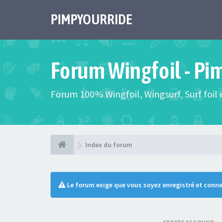
PIMPYOURRIDE
Forum Wingfoil - Pi
Forum 100% Wingfoil, Wingsurf, Surf foil e
Index du forum
Le forum exige que vous soyez enregistré et conne