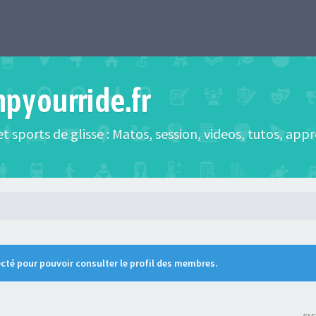
mpyourride.fr
t sports de glisse : Matos, session, videos, tutos, app
cté pour pouvoir consulter le profil des membres.