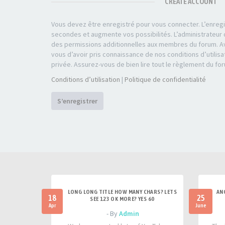
CREATE ACCOUNT
Vous devez être enregistré pour vous connecter. L’enre
secondes et augmente vos possibilités. L’administrateu
des permissions additionnelles aux membres du forum. Av
vous d’avoir pris connaissance de nos conditions d’utilisa
privée. Assurez-vous de bien lire tout le règlement du fo
Conditions d’utilisation
|
Politique de confidentialité
S’enregistrer
LONG LONG TITLE HOW MANY CHARS? LETS
AN
18
25
SEE 123 OK MORE? YES 60
Apr
June
- By
Admin