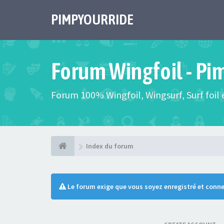
PIMPYOURRIDE
Forum Wingfoil - Pi
Forum 100% Wingfoil, Wingsurf, Surf foil e
Index du forum
Le forum exige que vous soyez enregistré et conne