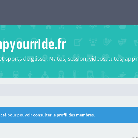
mpyourride.fr
t sports de glisse : Matos, session, videos, tutos, app
cté pour pouvoir consulter le profil des membres.