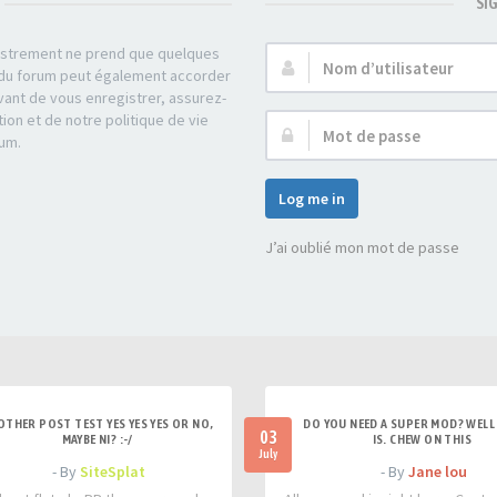
SI
gistrement ne prend que quelques
Nom
r du forum peut également accorder
d’utilisateur :
ant de vous enregistrer, assurez-
tion et de notre politique de vie
Mot
rum.
de
passe :
Log me in
J’ai oublié mon mot de passe
OTHER POST TEST YES YES YES OR NO,
DO YOU NEED A SUPER MOD? WELL 
03
MAYBE NI? :-/
IS. CHEW ON THIS
July
- By
SiteSplat
- By
Jane lou