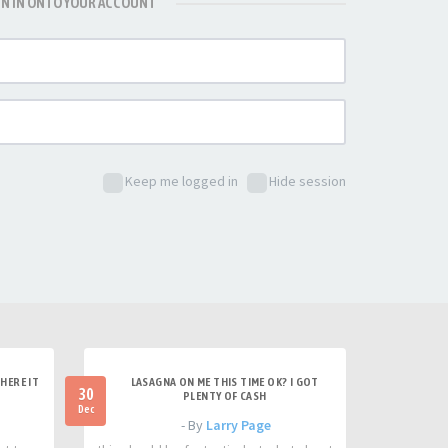
GN IN ONTO YOUR ACCOUNT
Keep me logged in
Hide session
HERE IT
LASAGNA ON ME THIS TIME OK? I GOT
30
PLENTY OF CASH
Dec
- By
Larry Page