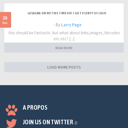
LASAGNA ON ME THIS TIME OK? I GOT PLENTY OF CASH
30
Dec
- By
Larry Page
this should be fantastic. but what about links,images, bbcodes
etc etc? [...]
READ MORE
LOAD MORE POSTS
A PROPOS
JOIN US ON TWITTER
@