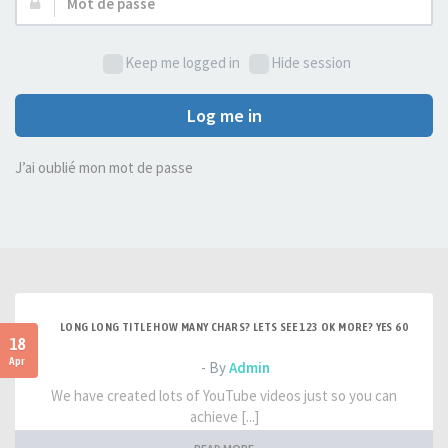
Mot
de
passe :
Keep me logged in
Hide session
Log me in
J’ai oublié mon mot de passe
LONG LONG TITLE HOW MANY CHARS? LETS SEE 123 OK MORE? YES 60
18
Apr
- By
Admin
We have created lots of YouTube videos just so you can
achieve [...]