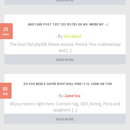
READ MORE
ANOTHER POST TEST YES YES YES OR NO, MAYBE NI? :-/
25
June
- By
SiteSplat
The best flat phpBB theme around. Period. Fine craftmanship
and [...]
READ MORE
DO YOU NEED A SUPER MOD? WELL HERE IT IS. CHEW ON THIS
03
July
- By
Jane lou
All you need is right here. Content tag, SEO, listing, Pizza and
spaghetti [...]
READ MORE