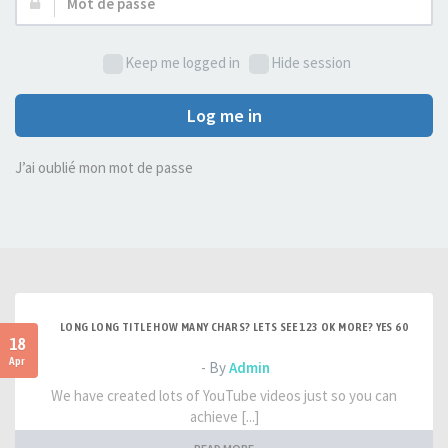
Mot
de
passe :
Keep me logged in
Hide session
Log me in
J’ai oublié mon mot de passe
LONG LONG TITLE HOW MANY CHARS? LETS SEE 123 OK MORE? YES 60
18
Apr
- By
Admin
We have created lots of YouTube videos just so you can
achieve [...]