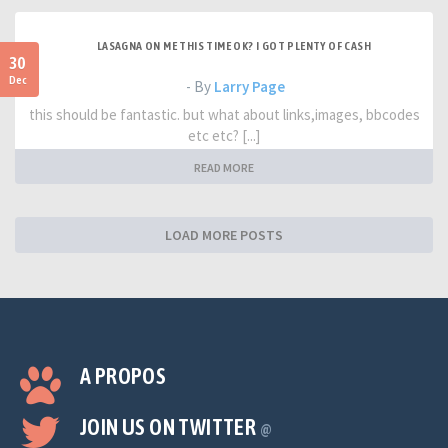
LASAGNA ON ME THIS TIME OK? I GOT PLENTY OF CASH
30
Dec
- By
Larry Page
this should be fantastic. but what about links,images, bbcodes
etc etc? [...]
READ MORE
LOAD MORE POSTS
A PROPOS
JOIN US ON TWITTER
@