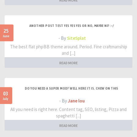
READ MORE
ANOTHER POST TEST YES YES YES OR NO, MAYBE NI? :-/
25
June
- By
SiteSplat
The best flat phpBB theme around. Period. Fine craftmanship
and [...]
READ MORE
DO YOU NEED A SUPER MOD? WELL HERE IT IS. CHEW ON THIS
03
July
- By
Jane lou
All you need is right here. Content tag, SEO, listing, Pizza and
spaghetti [...]
READ MORE