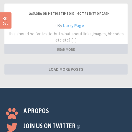
LASAGNA ON ME THIS TIME OK? I GOT PLENTY OF CASH
30
Dec
- By
Larry Page
this should be fantastic. but what about links,images, bbcodes
etc etc? [...]
READ MORE
LOAD MORE POSTS
A PROPOS
JOIN US ON TWITTER
@