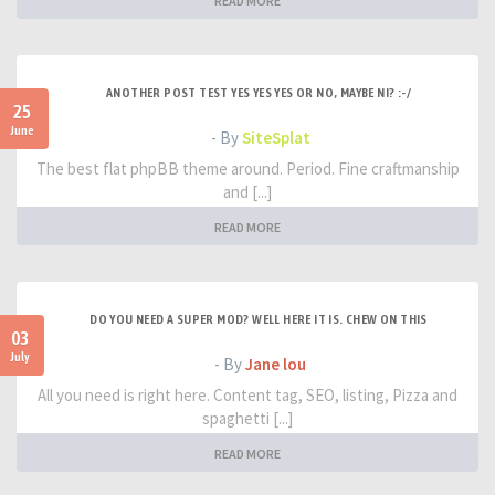
READ MORE
ANOTHER POST TEST YES YES YES OR NO, MAYBE NI? :-/
25
June
- By
SiteSplat
The best flat phpBB theme around. Period. Fine craftmanship
and [...]
READ MORE
DO YOU NEED A SUPER MOD? WELL HERE IT IS. CHEW ON THIS
03
July
- By
Jane lou
All you need is right here. Content tag, SEO, listing, Pizza and
spaghetti [...]
READ MORE