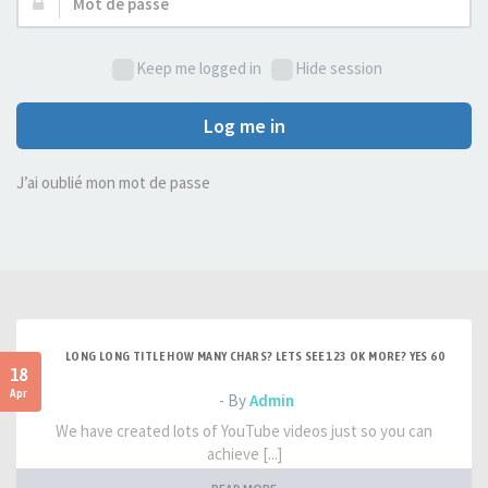
Mot
de
passe :
Keep me logged in
Hide session
Log me in
J’ai oublié mon mot de passe
LONG LONG TITLE HOW MANY CHARS? LETS SEE 123 OK MORE? YES 60
18
Apr
- By
Admin
We have created lots of YouTube videos just so you can
achieve [...]