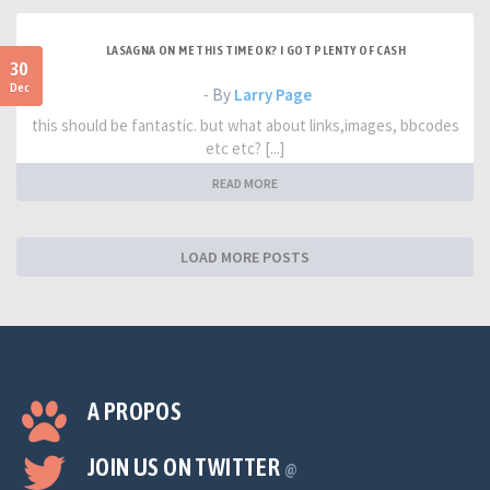
LASAGNA ON ME THIS TIME OK? I GOT PLENTY OF CASH
30
Dec
- By
Larry Page
this should be fantastic. but what about links,images, bbcodes
etc etc? [...]
READ MORE
LOAD MORE POSTS
A PROPOS
JOIN US ON TWITTER
@