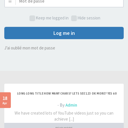
Mot
de
passe :
Keep me logged in
Hide session
Log me in
J’ai oublié mon mot de passe
LONG LONG TITLE HOW MANY CHARS? LETS SEE 123 OK MORE? YES 60
18
Apr
- By
Admin
We have created lots of YouTube videos just so you can
achieve [...]