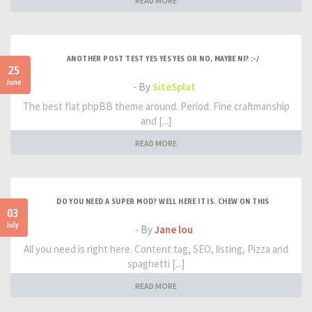
READ MORE
ANOTHER POST TEST YES YES YES OR NO, MAYBE NI? :-/
25
June
- By
SiteSplat
The best flat phpBB theme around. Period. Fine craftmanship
and [...]
READ MORE
DO YOU NEED A SUPER MOD? WELL HERE IT IS. CHEW ON THIS
03
July
- By
Jane lou
All you need is right here. Content tag, SEO, listing, Pizza and
spaghetti [...]
READ MORE