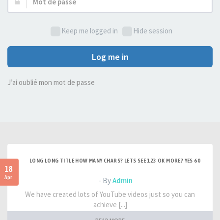
Mot
de
passe :
Keep me logged in
Hide session
Log me in
J’ai oublié mon mot de passe
LONG LONG TITLE HOW MANY CHARS? LETS SEE 123 OK MORE? YES 60
18
Apr
- By
Admin
We have created lots of YouTube videos just so you can
achieve [...]