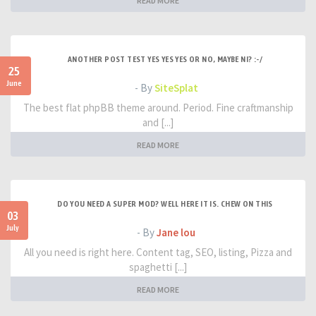
READ MORE
ANOTHER POST TEST YES YES YES OR NO, MAYBE NI? :-/
25
June
- By
SiteSplat
The best flat phpBB theme around. Period. Fine craftmanship
and [...]
READ MORE
DO YOU NEED A SUPER MOD? WELL HERE IT IS. CHEW ON THIS
03
July
- By
Jane lou
All you need is right here. Content tag, SEO, listing, Pizza and
spaghetti [...]
READ MORE