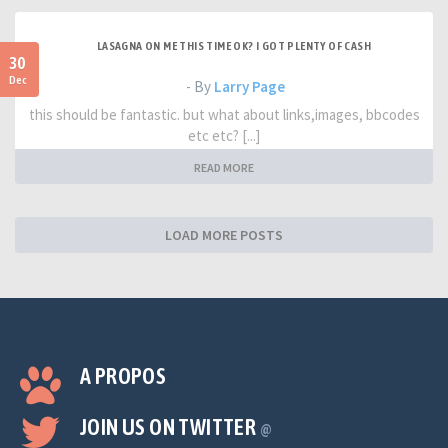
LASAGNA ON ME THIS TIME OK? I GOT PLENTY OF CASH
30
Dec
- By
Larry Page
this should be fantastic. but what about links,images, bbcodes
etc etc? [...]
READ MORE
LOAD MORE POSTS
A PROPOS
JOIN US ON TWITTER
@