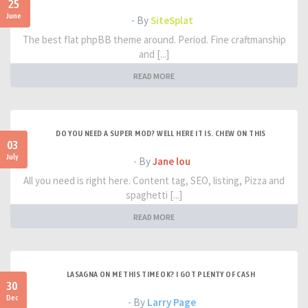
25
June
- By
SiteSplat
The best flat phpBB theme around. Period. Fine craftmanship
and [...]
READ MORE
DO YOU NEED A SUPER MOD? WELL HERE IT IS. CHEW ON THIS
03
July
- By
Jane lou
All you need is right here. Content tag, SEO, listing, Pizza and
spaghetti [...]
READ MORE
LASAGNA ON ME THIS TIME OK? I GOT PLENTY OF CASH
30
Dec
- By
Larry Page