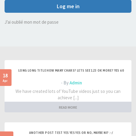
Log me in
J’ai oublié mon mot de passe
LONG LONG TITLE HOW MANY CHARS? LETS SEE 123 OK MORE? YES 60
18
Apr
- By
Admin
We have created lots of YouTube videos just so you can
achieve [...]
READ MORE
ANOTHER POST TEST YES YES YES OR NO, MAYBE NI? :-/