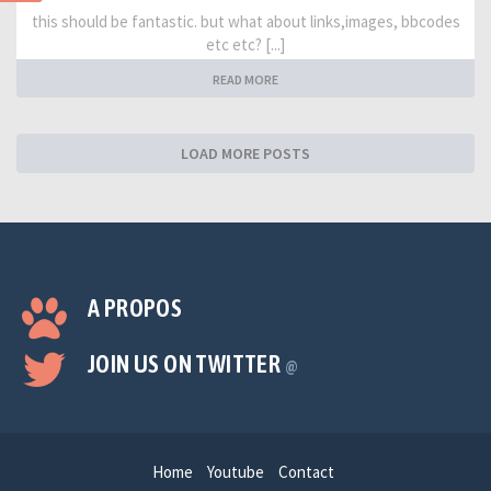
this should be fantastic. but what about links,images, bbcodes
etc etc? [...]
READ MORE
LOAD MORE POSTS
A PROPOS
JOIN US ON TWITTER
@
Home
Youtube
Contact