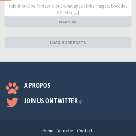
this should be fantastic. but what about links,images, bbcodes
etc etc? [...]
READ MORE
LOAD MORE POSTS
A PROPOS
JOIN US ON TWITTER
@
Home
Youtube
Contact