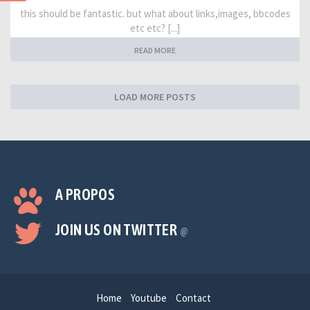
this should be fantastic. but what about links,images, bbcodes
etc etc? [...]
READ MORE
LOAD MORE POSTS
A PROPOS
JOIN US ON TWITTER
@
Home
Youtube
Contact