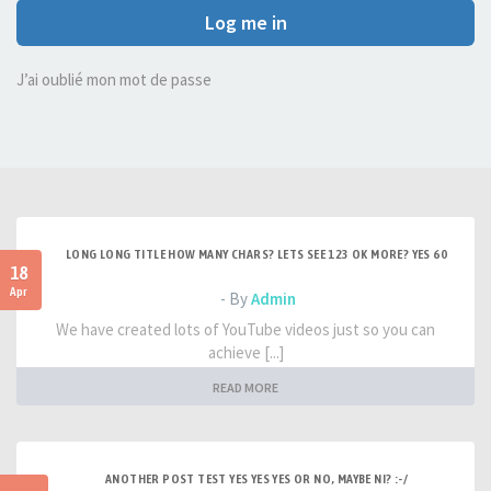
Log me in
J’ai oublié mon mot de passe
LONG LONG TITLE HOW MANY CHARS? LETS SEE 123 OK MORE? YES 60
18
Apr
- By
Admin
We have created lots of YouTube videos just so you can
achieve [...]
READ MORE
ANOTHER POST TEST YES YES YES OR NO, MAYBE NI? :-/