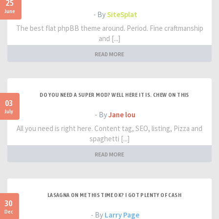
25
June
- By
SiteSplat
The best flat phpBB theme around. Period. Fine craftmanship
and [...]
READ MORE
DO YOU NEED A SUPER MOD? WELL HERE IT IS. CHEW ON THIS
03
July
- By
Jane lou
All you need is right here. Content tag, SEO, listing, Pizza and
spaghetti [...]
READ MORE
LASAGNA ON ME THIS TIME OK? I GOT PLENTY OF CASH
30
Dec
- By
Larry Page