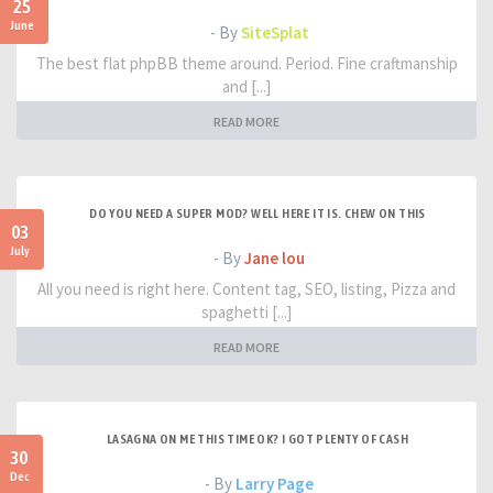
25
June
- By
SiteSplat
The best flat phpBB theme around. Period. Fine craftmanship
and [...]
READ MORE
DO YOU NEED A SUPER MOD? WELL HERE IT IS. CHEW ON THIS
03
July
- By
Jane lou
All you need is right here. Content tag, SEO, listing, Pizza and
spaghetti [...]
READ MORE
LASAGNA ON ME THIS TIME OK? I GOT PLENTY OF CASH
30
Dec
- By
Larry Page