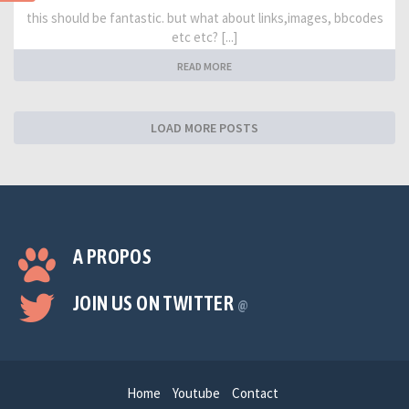
this should be fantastic. but what about links,images, bbcodes
etc etc? [...]
READ MORE
LOAD MORE POSTS
A PROPOS
JOIN US ON TWITTER
@
Home
Youtube
Contact