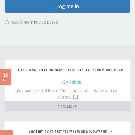
Log me in
J’ai oublié mon mot de passe
LONG LONG TITLE HOW MANY CHARS? LETS SEE 123 OK MORE? YES 60
18
Apr
- By
Admin
We have created lots of YouTube videos just so you can
achieve [...]
READ MORE
ANOTHER POST TEST YES YES YES OR NO, MAYBE NI? :-/