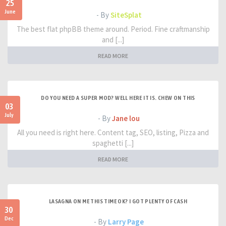
25
June
- By
SiteSplat
The best flat phpBB theme around. Period. Fine craftmanship
and [...]
READ MORE
DO YOU NEED A SUPER MOD? WELL HERE IT IS. CHEW ON THIS
03
July
- By
Jane lou
All you need is right here. Content tag, SEO, listing, Pizza and
spaghetti [...]
READ MORE
LASAGNA ON ME THIS TIME OK? I GOT PLENTY OF CASH
30
Dec
- By
Larry Page