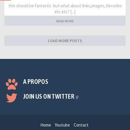
this should be fantastic. but what about links,images, bbcodes
etc etc? [...]
READ MORE
LOAD MORE POSTS
A PROPOS
JOIN US ON TWITTER
@
Home
Youtube
Contact