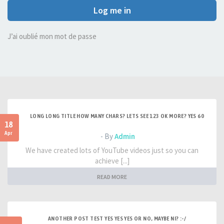
Log me in
J’ai oublié mon mot de passe
LONG LONG TITLE HOW MANY CHARS? LETS SEE 123 OK MORE? YES 60
18
Apr
- By
Admin
We have created lots of YouTube videos just so you can
achieve [...]
READ MORE
ANOTHER POST TEST YES YES YES OR NO, MAYBE NI? :-/