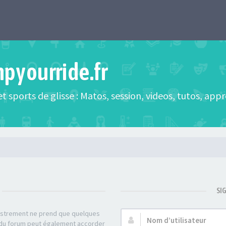
mpyourride.fr
t sports de glisse : Matos, session, videos, tutos, app
SI
gistrement ne prend que quelques
Nom
r du forum peut également accorder