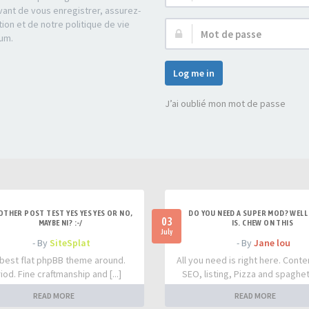
d’utilisateur :
ant de vous enregistrer, assurez-
tion et de notre politique de vie
Mot
rum.
de
passe :
Log me in
J’ai oublié mon mot de passe
OTHER POST TEST YES YES YES OR NO,
DO YOU NEED A SUPER MOD? WELL 
03
MAYBE NI? :-/
IS. CHEW ON THIS
July
- By
SiteSplat
- By
Jane lou
best flat phpBB theme around.
All you need is right here. Conte
iod. Fine craftmanship and [...]
SEO, listing, Pizza and spaghetti
READ MORE
READ MORE