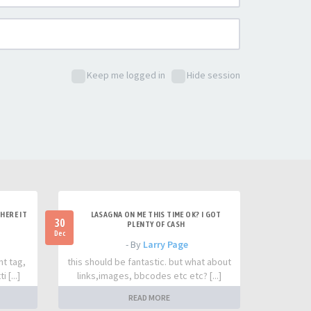
Keep me logged in
Hide session
HERE IT
LASAGNA ON ME THIS TIME OK? I GOT
30
PLENTY OF CASH
Dec
- By
Larry Page
nt tag,
this should be fantastic. but what about
 [...]
links,images, bbcodes etc etc? [...]
READ MORE