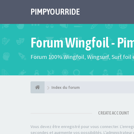
PIMPYOURRIDE
Forum Wingfoil - Pi
Forum 100% Wingfoil, Wingsurf, Surf foil e
Index du forum
CREATE ACCOUNT
Vous devez être enregistré pour vous connecter. L’enre
secondes et augmente vos possibilités. L’administrateu