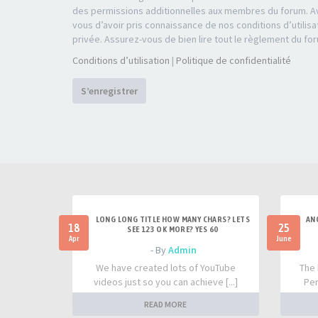
des permissions additionnelles aux membres du forum. Av
vous d’avoir pris connaissance de nos conditions d’utilisa
privée. Assurez-vous de bien lire tout le règlement du fo
Conditions d’utilisation
|
Politique de confidentialité
S’enregistrer
LONG LONG TITLE HOW MANY CHARS? LETS
AN
18
25
SEE 123 OK MORE? YES 60
Apr
June
- By
Admin
We have created lots of YouTube
The 
videos just so you can achieve [...]
Per
READ MORE