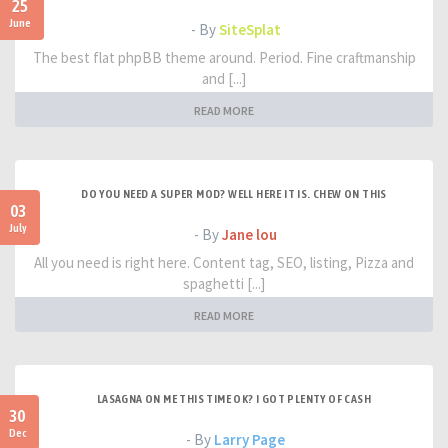
25
June
- By
SiteSplat
The best flat phpBB theme around. Period. Fine craftmanship
and [...]
READ MORE
DO YOU NEED A SUPER MOD? WELL HERE IT IS. CHEW ON THIS
03
July
- By
Jane lou
All you need is right here. Content tag, SEO, listing, Pizza and
spaghetti [...]
READ MORE
LASAGNA ON ME THIS TIME OK? I GOT PLENTY OF CASH
30
Dec
- By
Larry Page