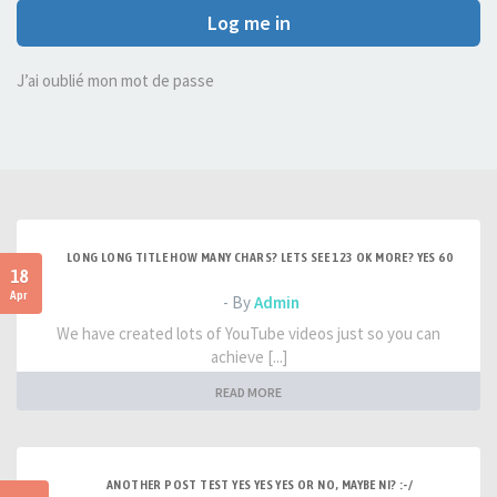
Log me in
J’ai oublié mon mot de passe
LONG LONG TITLE HOW MANY CHARS? LETS SEE 123 OK MORE? YES 60
18
Apr
- By
Admin
We have created lots of YouTube videos just so you can
achieve [...]
READ MORE
ANOTHER POST TEST YES YES YES OR NO, MAYBE NI? :-/