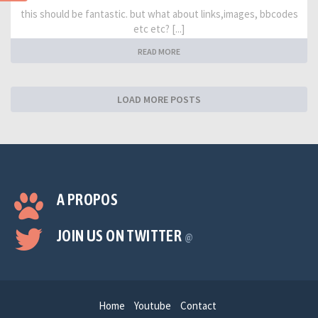
this should be fantastic. but what about links,images, bbcodes
etc etc? [...]
READ MORE
LOAD MORE POSTS
A PROPOS
JOIN US ON TWITTER
@
Home
Youtube
Contact