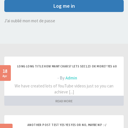
Log me in
J’ai oublié mon mot de passe
LONG LONG TITLE HOW MANY CHARS? LETS SEE 123 OK MORE? YES 60
18
Apr
- By
Admin
We have created lots of YouTube videos just so you can
achieve [...]
READ MORE
ANOTHER POST TEST YES YES YES OR NO, MAYBE NI? :-/