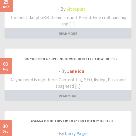
25
June
- By
SiteSplat
The best flat phpBB theme around. Period. Fine craftmanship
and [...]
READ MORE
DO YOU NEED A SUPER MOD? WELL HERE IT IS. CHEW ON THIS
03
July
- By
Jane lou
All you need is right here. Content tag, SEO, listing, Pizza and
spaghetti [...]
READ MORE
LASAGNA ON ME THIS TIME OK? I GOT PLENTY OF CASH
30
Dec
- By
Larry Page