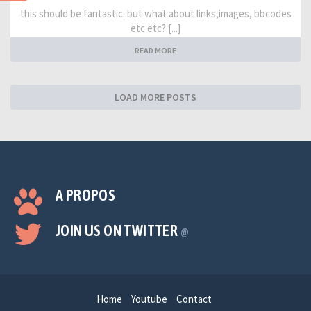
this should be fantastic. but what about links,images, bbcodes
etc etc? [...]
READ MORE
LOAD MORE POSTS
A PROPOS
JOIN US ON TWITTER
@
Home
Youtube
Contact