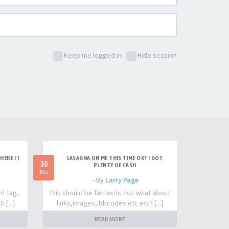
Keep me logged in
Hide session
HERE IT
LASAGNA ON ME THIS TIME OK? I GOT
30
PLENTY OF CASH
Dec
- By
Larry Page
nt tag,
this should be fantastic. but what about
 [...]
links,images, bbcodes etc etc? [...]
READ MORE