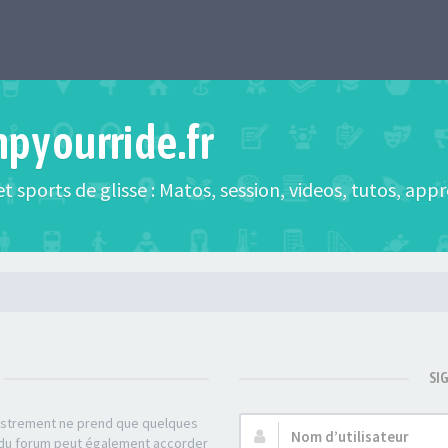
mpyourride.fr
t sports de glisse : Matos, session, videos, tutos, app
SI
gistrement ne prend que quelques
Nom
r du forum peut également accorder