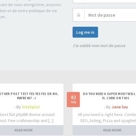
d’utilisateur :
ant de vous enregistrer, assurez-
tion et de notre politique de vie
Mot
rum.
de
passe :
Log me in
J’ai oublié mon mot de passe
OTHER POST TEST YES YES YES OR NO,
DO YOU NEED A SUPER MOD? WELL 
03
MAYBE NI? :-/
IS. CHEW ON THIS
July
- By
SiteSplat
- By
Jane lou
best flat phpBB theme around.
All you need is right here. Conte
iod. Fine craftmanship and [...]
SEO, listing, Pizza and spaghetti
READ MORE
READ MORE