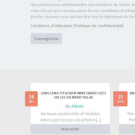
des permissions additionnelles aux membres du forum. Av
vous d’avoir pris connaissance de nos conditions d’utilisa
privée. Assurez-vous de bien lire tout le règlement du fo
Conditions d’utilisation
|
Politique de confidentialité
S’enregistrer
LONG LONG TITLE HOW MANY CHARS? LETS
AN
18
25
SEE 123 OK MORE? YES 60
Apr
June
- By
Admin
We have created lots of YouTube
The 
videos just so you can achieve [...]
Per
READ MORE