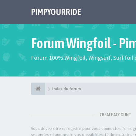
PIMPYOURRIDE
Forum Wingfoil - Pi
Forum 100% Wingfoil, Wingsurf, Surf foil e
Index du forum
CREATE ACCOUNT
Vous devez être enregistré pour vous connecter. L’enre
secondes et augmente vos possibilités. L’administrateu