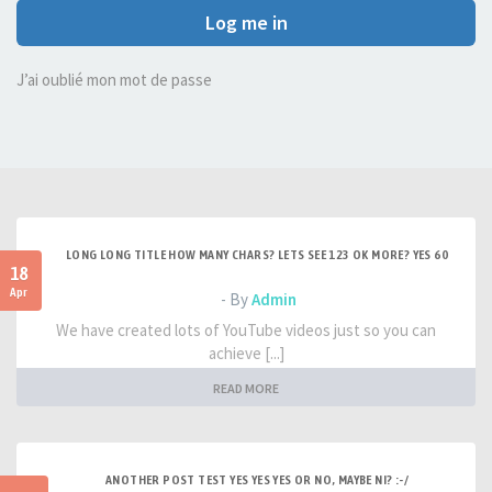
Log me in
J’ai oublié mon mot de passe
LONG LONG TITLE HOW MANY CHARS? LETS SEE 123 OK MORE? YES 60
18
Apr
- By
Admin
We have created lots of YouTube videos just so you can
achieve [...]
READ MORE
ANOTHER POST TEST YES YES YES OR NO, MAYBE NI? :-/