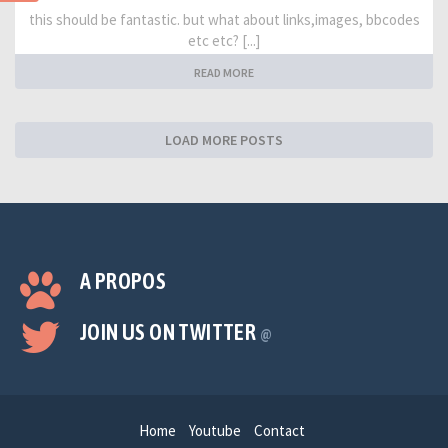
this should be fantastic. but what about links,images, bbcodes
etc etc? [...]
READ MORE
LOAD MORE POSTS
A PROPOS
JOIN US ON TWITTER
@
Home
Youtube
Contact