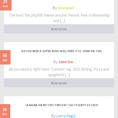
25
June
- By
SiteSplat
The best flat phpBB theme around. Period. Fine craftmanship
and [...]
READ MORE
DO YOU NEED A SUPER MOD? WELL HERE IT IS. CHEW ON THIS
03
July
- By
Jane lou
All you need is right here. Content tag, SEO, listing, Pizza and
spaghetti [...]
READ MORE
LASAGNA ON ME THIS TIME OK? I GOT PLENTY OF CASH
30
Dec
- By
Larry Page