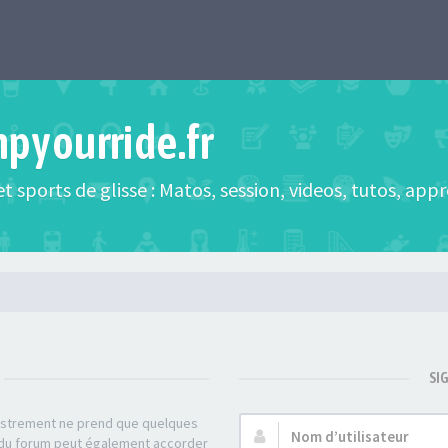
mpyourride.fr
t sports de glisse : Matos, session, videos, tutos, app
SI
gistrement ne prend que quelques
Nom
r du forum peut également accorder