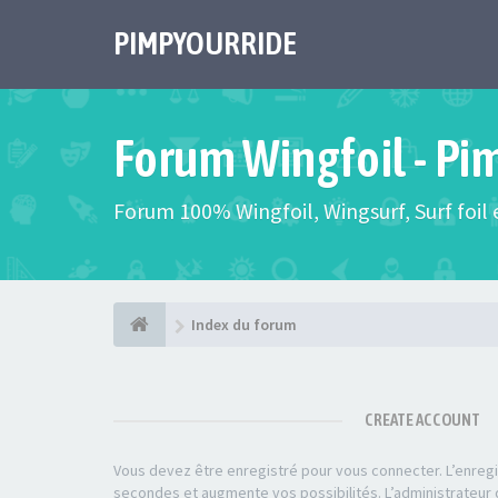
PIMPYOURRIDE
Forum Wingfoil - Pi
Forum 100% Wingfoil, Wingsurf, Surf foil e
Index du forum
CREATE ACCOUNT
Vous devez être enregistré pour vous connecter. L’enre
secondes et augmente vos possibilités. L’administrateu