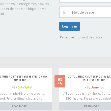
d’utilisateur :
ant de vous enregistrer, assurez-
tion et de notre politique de vie
Mot
rum.
de
passe :
Log me in
J’ai oublié mon mot de passe
OTHER POST TEST YES YES YES OR NO,
DO YOU NEED A SUPER MOD? WELL 
03
MAYBE NI? :-/
IS. CHEW ON THIS
July
- By
SiteSplat
- By
Jane lou
best flat phpBB theme around.
All you need is right here. Conte
iod. Fine craftmanship and [...]
SEO, listing, Pizza and spaghetti
READ MORE
READ MORE