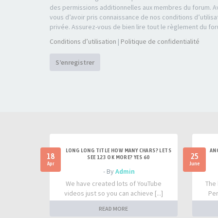
des permissions additionnelles aux membres du forum. Av
vous d’avoir pris connaissance de nos conditions d’utilisa
privée. Assurez-vous de bien lire tout le règlement du fo
Conditions d’utilisation
|
Politique de confidentialité
S’enregistrer
LONG LONG TITLE HOW MANY CHARS? LETS
AN
18
25
SEE 123 OK MORE? YES 60
Apr
June
- By
Admin
We have created lots of YouTube
The 
videos just so you can achieve [...]
Per
READ MORE