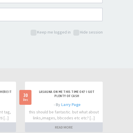
Keep me logged in
Hide session
HERE IT
LASAGNA ON ME THIS TIME OK? I GOT
30
PLENTY OF CASH
Dec
- By
Larry Page
nt tag,
this should be fantastic. but what about
 [...]
links,images, bbcodes etc etc? [...]
READ MORE